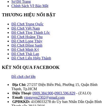
Sơ Đồ Trang
Chính Sách Về Bảo Mật
THƯƠNG HIỆU NỔI BẬT
Đồ Chơi Trung Quốc
Đồ Chơi Việt Nam
Đồ Chơi Tlog Thành Lộc
Đồ Chơi Hoàng Thu
Đồ Chơi Long Thủy
Đồ Chơi Đồng Sanh
Đồ Chơi Minh Ký
Đồ Chơi Thái Lan
Đồ Chơi Liên Hiệp Thành
KẾT NỐI QUA FACEBOOK
Đồ chơi chợ lớn
Địa Chỉ:
27/237 Điện Biên Phủ, Phường 15, Quận Bình
Thạnh, Tp.HCM
Điện Thoại:
0909.384.900
-
0903.596.829
- (ZALO)
Email:
vinguyen2302@gmail.com
GPĐKKD:
41O8033278 do Ủy ban Nhân Dân Quận Bình
Thạnh cấp 28/11/2016