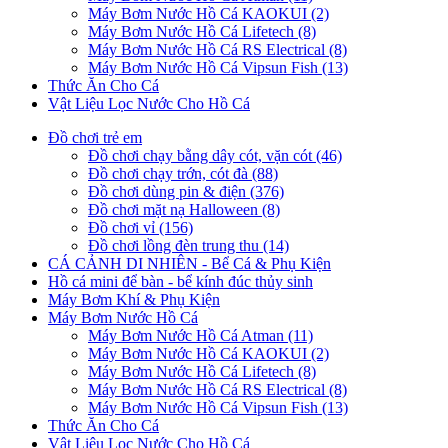
Máy Bơm Nước Hồ Cá KAOKUI (2)
Máy Bơm Nước Hồ Cá Lifetech (8)
Máy Bơm Nước Hồ Cá RS Electrical (8)
Máy Bơm Nước Hồ Cá Vipsun Fish (13)
Thức Ăn Cho Cá
Vật Liệu Lọc Nước Cho Hồ Cá
Đồ chơi trẻ em
Đồ chơi chạy bằng dây cót, vặn cót (46)
Đồ chơi chạy trớn, cót đà (88)
Đồ chơi dùng pin & điện (376)
Đồ chơi mặt nạ Halloween (8)
Đồ chơi vỉ (156)
Đồ chơi lồng đèn trung thu (14)
CÁ CẢNH DI NHIÊN - Bể Cá & Phụ Kiện
Hồ cá mini để bàn - bể kính đúc thủy sinh
Máy Bơm Khí & Phụ Kiện
Máy Bơm Nước Hồ Cá
Máy Bơm Nước Hồ Cá Atman (11)
Máy Bơm Nước Hồ Cá KAOKUI (2)
Máy Bơm Nước Hồ Cá Lifetech (8)
Máy Bơm Nước Hồ Cá RS Electrical (8)
Máy Bơm Nước Hồ Cá Vipsun Fish (13)
Thức Ăn Cho Cá
Vật Liệu Lọc Nước Cho Hồ Cá