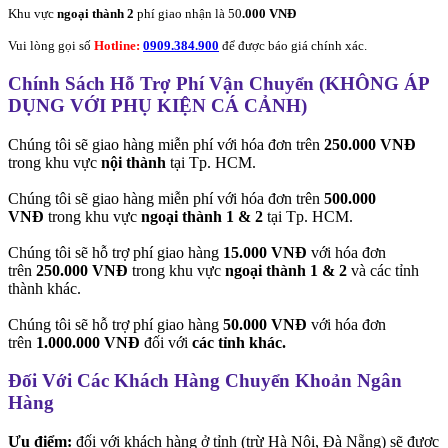
Khu vực
ngoại thành 2
phí giao nhận là 50
.000 VNĐ
Vui lòng gọi số
Hotline:
0909.384.900
để được báo giá chính xác.
Chính Sách Hỗ Trợ Phí Vận Chuyển (KHÔNG ÁP
DỤNG VỚI PHỤ KIỆN CÁ CẢNH)
Chúng tôi sẽ giao hàng miễn phí với hóa đơn trên
250.000 VNĐ
trong khu vực
nội thành
tại Tp. HCM.
Chúng tôi sẽ giao hàng miễn phí với hóa đơn trên
500.000
VNĐ
trong khu vực
ngoại thành 1 & 2
tại Tp. HCM.
Chúng tôi sẽ hỗ trợ phí giao hàng
15.000 VNĐ
với hóa đơn
trên
250.000 VNĐ
trong khu vực
ngoại thành 1 & 2
và các tỉnh
thành khác.
Chúng tôi sẽ hỗ trợ phí giao hàng
50.000 VNĐ
với hóa đơn
trên
1.000.000 VNĐ
đối với
các tỉnh khác.
Đối Với Các Khách Hàng Chuyển Khoản Ngân
Hàng
Ưu điểm:
đối với khách hàng ở tỉnh (trừ Hà Nội, Đà Nẵng) sẽ được