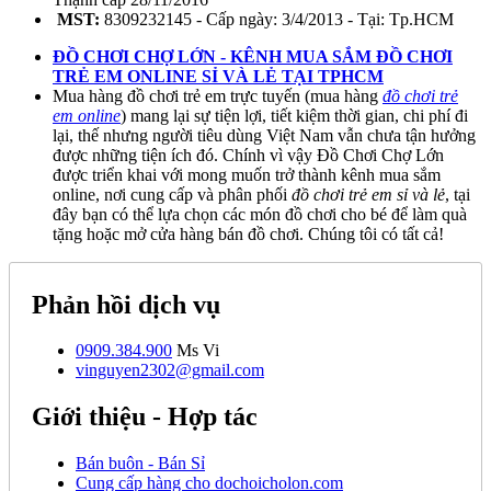
MST:
8309232145 - Cấp ngày: 3/4/2013 - Tại: Tp.HCM
ĐỒ CHƠI CHỢ LỚN - KÊNH MUA SẮM ĐỒ CHƠI
TRẺ EM ONLINE SỈ VÀ LẺ TẠI TPHCM
Mua hàng đồ chơi trẻ em trực tuyến (mua hàng
đồ chơi trẻ
em online
) mang lại sự tiện lợi, tiết kiệm thời gian, chi phí đi
lại, thế nhưng người tiêu dùng Việt Nam vẫn chưa tận hưởng
được những tiện ích đó. Chính vì vậy Đồ Chơi Chợ Lớn
được triển khai với mong muốn trở thành kênh mua sắm
online, nơi cung cấp và phân phối
đồ chơi trẻ em sỉ và lẻ
, tại
đây bạn có thể lựa chọn các món đồ chơi cho bé để làm quà
tặng hoặc mở cửa hàng bán đồ chơi. Chúng tôi có tất cả!
Phản hồi dịch vụ
0909.384.900
Ms Vi
vinguyen2302@gmail.com
Giới thiệu - Hợp tác
Bán buôn - Bán Sỉ
Cung cấp hàng cho dochoicholon.com