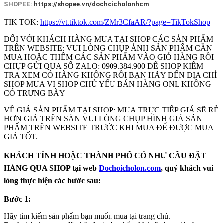
SHOPEE:
https://shopee.vn/dochoicholonhcm
TIK TOK:
https://vt.tiktok.com/ZMr3CfaAR/?page=TikTokShop
ĐỐI VỚI KHÁCH HÀNG MUA TẠI SHOP CÁC SẢN PHẨM
TRÊN WEBSITE: VUI LÒNG CHỤP ẢNH SẢN PHẨM CẦN
MUA HOẶC THÊM CÁC SẢN PHẨM VÀO GIỎ HÀNG RỒI
CHỤP GỬI QUA SỐ ZALO: 0909.384.900 ĐỂ SHOP KIÊM
TRA XEM CÓ HÀNG KHÔNG RỒI BẠN HÃY ĐẾN ĐỊA CHỈ
SHOP MUA VI SHOP CHỦ YẾU BÁN HÀNG ONL KHÔNG
CÓ TRƯNG BÀY
VỀ GIÁ SẢN PHẨM TẠI SHOP: MUA TRỰC TIẾP GIÁ SẼ RẺ
HƠN GIÁ TRÊN SÀN VUI LÒNG CHỤP HÌNH GIÁ SẢN
PHẨM TRÊN WEBSITE TRƯỚC KHI MUA ĐẾ ĐƯỢC MUA
GIÁ TỐT.
KHÁCH TỈNH HOẶC THÀNH PHỐ CÓ NHƯ CẦU ĐẶT
HÀNG QUA SHOP tại web
Dochoicholon.com
, quý khách vui
lòng thực hiện các bước sau:
Bước 1:
Hãy tìm kiếm sản phẩm bạn muốn mua tại trang chủ.