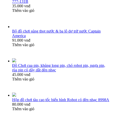
777-131B
35.000 vnđ
Thêm vào giỏ
Bộ đồ chơi súng thụt nước & ba lô dự trữ nước Captain
America
91.000 vnđ
Thêm vào giỏ
Đồ Chơi cua pin, khủng long pin, chó robot pin, ngựa pin,
rùa pin có dây dắt đèn nhạc
45.000 vnđ
Thêm vào giỏ
Hộp đồ chơi tàu cao tốc biến hình Robot có đèn nhạc 8998A
80.000 vnđ
Thêm vào giỏ