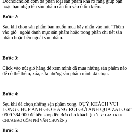
Dochoicholon.com đã phân loại sản phẩm khá rõ ràng giúp bạn,
hoặc bạn nhập tên sản phẩm cần tìm vào ô tìm kiếm.
Bước 2:
Sau khi chọn sản phẩm bạn muốn mua hãy nhấn vào nút "Thêm
vào giỏ" ngoài danh mục sản phẩm hoặc trong phần chi tiết sản
phẩm hoặc bên ngoài sản phẩm.
Bước 3:
Click vào nút giỏ hàng để xem mình đã mua những sản phẩm nào
để có thể thêm, xóa, sửa những sản phẩm mình đã chọn.
Bước 4:
Sau khi đã chọn những sản phẩm xong, QUÝ KHÁCH VUI
LÒNG CHỤP ẢNH GIỎ HÀNG RỒI GỬI ẢNH QUA ZALO sđt
0909.384.900 để bên shop lên đơn cho khách (
LƯU Ý: GIÁ TRÊN
CHƯA BAO GỒM PHÍ VẬN CHUYỂN.)
Bước 5: