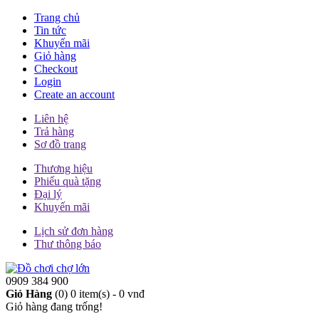
Trang chủ
Tin tức
Khuyến mãi
Giỏ hàng
Checkout
Login
Create an account
Liên hệ
Trả hàng
Sơ đồ trang
Thương hiệu
Phiếu quà tặng
Đại lý
Khuyến mãi
Lịch sử đơn hàng
Thư thông báo
0909 384 900
Giỏ Hàng
(0)
0 item(s) - 0 vnđ
Giỏ hàng đang trống!