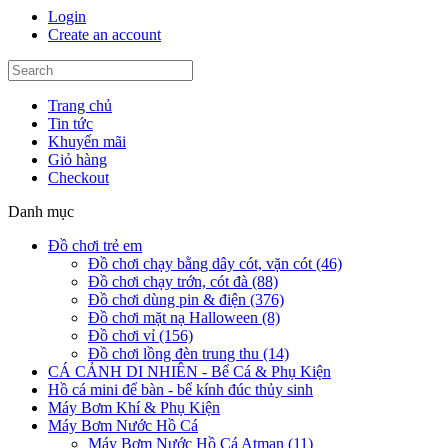
Login
Create an account
Trang chủ
Tin tức
Khuyến mãi
Giỏ hàng
Checkout
Danh mục
Đồ chơi trẻ em
Đồ chơi chạy bằng dây cót, vặn cót (46)
Đồ chơi chạy trớn, cót đà (88)
Đồ chơi dùng pin & điện (376)
Đồ chơi mặt nạ Halloween (8)
Đồ chơi vỉ (156)
Đồ chơi lồng đèn trung thu (14)
CÁ CẢNH DI NHIÊN - Bể Cá & Phụ Kiện
Hồ cá mini để bàn - bể kính đúc thủy sinh
Máy Bơm Khí & Phụ Kiện
Máy Bơm Nước Hồ Cá
Máy Bơm Nước Hồ Cá Atman (11)