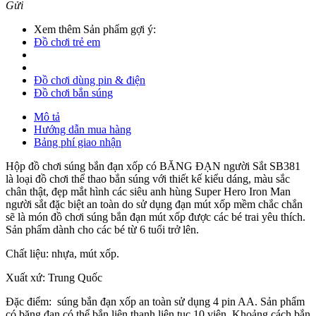
Gửi
Xem thêm Sản phẩm gợi ý:
Đồ chơi trẻ em
Đồ chơi dùng pin & điện
Đồ chơi bắn súng
Mô tả
Hướng dẫn mua hàng
Bảng phí giao nhận
Hộp đồ chơi súng bắn đạn xốp có BĂNG ĐẠN người Sắt SB381
là loại đồ chơi thể thao bắn súng với thiết kế kiểu dáng, màu sắc
chân thật, đẹp mắt hình các siêu anh hùng Super Hero Iron Man
người sắt đặc biệt an toàn do sử dụng đạn mút xốp mềm chắc chắn
sẽ là món đồ chơi súng bắn đạn mút xốp được các bé trai yêu thích.
Sản phẩm dành cho các bé từ 6 tuổi trở lên.
Chất liệu: nhựa, mút xốp.
Xuất xứ: Trung Quốc
Đặc điểm: súng bắn đạn xốp an toàn sử dụng 4 pin AA. Sản phẩm
có băng đạn có thể bắn liên thanh liên tục 10 viên. Khoảng cách bắn