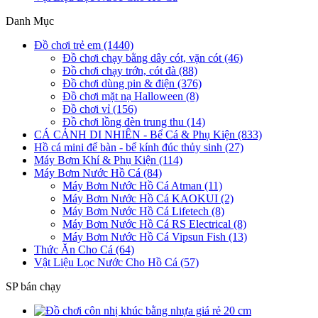
Danh Mục
Đồ chơi trẻ em (1440)
Đồ chơi chạy bằng dây cót, vặn cót (46)
Đồ chơi chạy trớn, cót đà (88)
Đồ chơi dùng pin & điện (376)
Đồ chơi mặt nạ Halloween (8)
Đồ chơi vỉ (156)
Đồ chơi lồng đèn trung thu (14)
CÁ CẢNH DI NHIÊN - Bể Cá & Phụ Kiện (833)
Hồ cá mini để bàn - bể kính đúc thủy sinh (27)
Máy Bơm Khí & Phụ Kiện (114)
Máy Bơm Nước Hồ Cá (84)
Máy Bơm Nước Hồ Cá Atman (11)
Máy Bơm Nước Hồ Cá KAOKUI (2)
Máy Bơm Nước Hồ Cá Lifetech (8)
Máy Bơm Nước Hồ Cá RS Electrical (8)
Máy Bơm Nước Hồ Cá Vipsun Fish (13)
Thức Ăn Cho Cá (64)
Vật Liệu Lọc Nước Cho Hồ Cá (57)
SP bán chạy