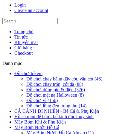
Login
Create an account
Trang chủ
Tin tức
Khuyến mãi
Giỏ hàng
Checkout
Danh mục
Đồ chơi trẻ em
Đồ chơi chạy bằng dây cót, vặn cót (46)
Đồ chơi chạy trớn, cót đà (88)
Đồ chơi dùng pin & điện (376)
Đồ chơi mặt nạ Halloween (8)
Đồ chơi vỉ (156)
Đồ chơi lồng đèn trung thu (14)
CÁ CẢNH DI NHIÊN - Bể Cá & Phụ Kiện
Hồ cá mini để bàn - bể kính đúc thủy sinh
Máy Bơm Khí & Phụ Kiện
Máy Bơm Nước Hồ Cá
Máy Bơm Nước Hồ Cá Atman (11)