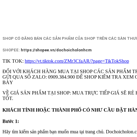
SHOP CÓ ĐĂNG BÁN CÁC SẢN PHẨM CỦA SHOP TRÊN CÁC SÀN THƯƠ
SHOPEE:
https://shopee.vn/dochoicholonhcm
TIK TOK:
https://vt.tiktok.com/ZMr3CfaAR/?page=TikTokShop
ĐỐI VỚI KHÁCH HÀNG MUA TẠI SHOP CÁC SẢN PHẨM T
GỬI QUA SỐ ZALO: 0909.384.900 ĐỂ SHOP KIÊM TRA X
BÀY
VỀ GIÁ SẢN PHẨM TẠI SHOP: MUA TRỰC TIẾP GIÁ SẼ R
TỐT.
KHÁCH TỈNH HOẶC THÀNH PHỐ CÓ NHƯ CẦU ĐẶT HÀNG
Bước 1:
Hãy tìm kiếm sản phẩm bạn muốn mua tại trang chủ. Dochoicholon.co