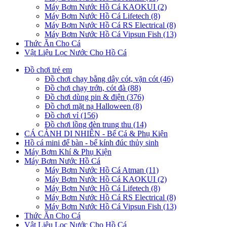
Máy Bơm Nước Hồ Cá KAOKUI (2)
Máy Bơm Nước Hồ Cá Lifetech (8)
Máy Bơm Nước Hồ Cá RS Electrical (8)
Máy Bơm Nước Hồ Cá Vipsun Fish (13)
Thức Ăn Cho Cá
Vật Liệu Lọc Nước Cho Hồ Cá
Đồ chơi trẻ em
Đồ chơi chạy bằng dây cót, vặn cót (46)
Đồ chơi chạy trớn, cót đà (88)
Đồ chơi dùng pin & điện (376)
Đồ chơi mặt nạ Halloween (8)
Đồ chơi vỉ (156)
Đồ chơi lồng đèn trung thu (14)
CÁ CẢNH DI NHIÊN - Bể Cá & Phụ Kiện
Hồ cá mini để bàn - bể kính đúc thủy sinh
Máy Bơm Khí & Phụ Kiện
Máy Bơm Nước Hồ Cá
Máy Bơm Nước Hồ Cá Atman (11)
Máy Bơm Nước Hồ Cá KAOKUI (2)
Máy Bơm Nước Hồ Cá Lifetech (8)
Máy Bơm Nước Hồ Cá RS Electrical (8)
Máy Bơm Nước Hồ Cá Vipsun Fish (13)
Thức Ăn Cho Cá
Vật Liệu Lọc Nước Cho Hồ Cá