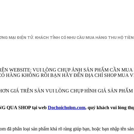
NG MẠI ĐIỆN TỬ. KHÁCH TỈNH CÓ NHU CẦU MUA HÀNG THU HỘ TIỀN
RÊN WEBSITE: VUI LÒNG CHỤP ẢNH SẢN PHẨM CẦN MUA
EM CÓ HÀNG KHÔNG RỒI BẠN HÃY ĐẾN ĐỊA CHỈ SHOP MU
Ẻ HƠN GIÁ TRÊN SÀN VUI LÒNG CHỤP HÌNH GIÁ SẢN PHẨ
 QUA SHOP tại web
Dochoicholon.com
, quý khách vui lòng th
m đã phân loại sản phẩm khá rõ ràng giúp bạn, hoặc bạn nhập tên sản