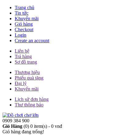
Trang chủ
Tin tức
Khuyến mãi
Giỏ hàng
Checkout
Login
Create an account
Liên hệ
Trả hàng
Sơ đồ trang
Thương hiệu
Phiếu quà tặng
Đại lý
Khuyến mãi
Lịch sử đơn hàng
Thư thông báo
0909 384 900
Giỏ Hàng
(0)
0 item(s) - 0 vnđ
Giỏ hàng đang trống!