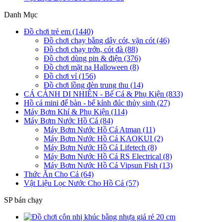
Danh Mục
Đồ chơi trẻ em (1440)
Đồ chơi chạy bằng dây cót, vặn cót (46)
Đồ chơi chạy trớn, cót đà (88)
Đồ chơi dùng pin & điện (376)
Đồ chơi mặt nạ Halloween (8)
Đồ chơi vỉ (156)
Đồ chơi lồng đèn trung thu (14)
CÁ CẢNH DI NHIÊN - Bể Cá & Phụ Kiện (833)
Hồ cá mini để bàn - bể kính đúc thủy sinh (27)
Máy Bơm Khí & Phụ Kiện (114)
Máy Bơm Nước Hồ Cá (84)
Máy Bơm Nước Hồ Cá Atman (11)
Máy Bơm Nước Hồ Cá KAOKUI (2)
Máy Bơm Nước Hồ Cá Lifetech (8)
Máy Bơm Nước Hồ Cá RS Electrical (8)
Máy Bơm Nước Hồ Cá Vipsun Fish (13)
Thức Ăn Cho Cá (64)
Vật Liệu Lọc Nước Cho Hồ Cá (57)
SP bán chạy