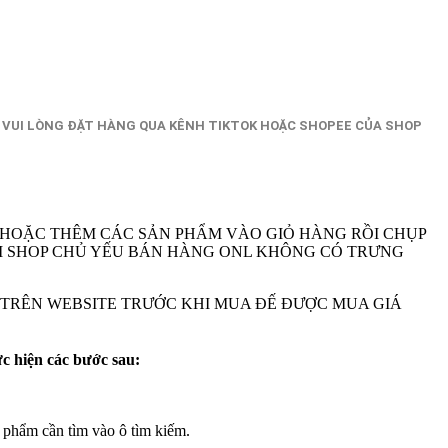
 VUI LÒNG ĐẶT HÀNG QUA KÊNH TIKTOK HOẶC SHOPEE CỦA SHOP
 HOẶC THÊM CÁC SẢN PHẨM VÀO GIỎ HÀNG RỒI CHỤP
A VI SHOP CHỦ YẾU BÁN HÀNG ONL KHÔNG CÓ TRƯNG
M TRÊN WEBSITE TRƯỚC KHI MUA ĐẾ ĐƯỢC MUA GIÁ
ực hiện các bước sau:
 phẩm cần tìm vào ô tìm kiếm.