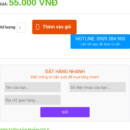
55.000 VNĐ
GIÁ:
Thêm vào giỏ
Số lượng:
HOTLINE:
0909 384 900
Liên hệ ngay để được tư vấn
ĐẶT HÀNG NHANH
Điền thông tin bên dưới để mua hàng nhanh
GỬI
XEM THÊM SẢN PHẨM GỢI Ý: