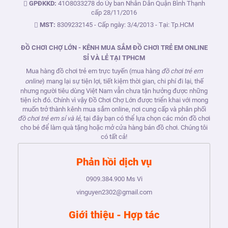
GPĐKKD:
41O8033278 do Ủy ban Nhân Dân Quận Bình Thạnh
cấp 28/11/2016
MST:
8309232145 - Cấp ngày: 3/4/2013 - Tại: Tp.HCM
ĐỒ CHƠI CHỢ LỚN - KÊNH MUA SẮM ĐỒ CHƠI TRẺ EM ONLINE
SỈ VÀ LẺ TẠI TPHCM
Mua hàng đồ chơi trẻ em trực tuyến (mua hàng
đồ chơi trẻ em
online
) mang lại sự tiện lợi, tiết kiệm thời gian, chi phí đi lại, thế
nhưng người tiêu dùng Việt Nam vẫn chưa tận hưởng được những
tiện ích đó. Chính vì vậy Đồ Chơi Chợ Lớn được triển khai với mong
muốn trở thành kênh mua sắm online, nơi cung cấp và phân phối
đồ chơi trẻ em sỉ và lẻ
, tại đây bạn có thể lựa chọn các món đồ chơi
cho bé để làm quà tặng hoặc mở cửa hàng bán đồ chơi. Chúng tôi
có tất cả!
Phản hồi dịch vụ
0909.384.900
Ms Vi
vinguyen2302@gmail.com
Giới thiệu - Hợp tác