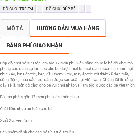
ĐỒ CHƠI TRẺ EM
ĐỒ CHƠI BÚP BÊ
MÔ TẢ
HƯỚNG DẪN MUA HÀNG
BẢNG PHÍ GIAO NHẬN
Hộp đồ chơi bộ sưu tập làm tóc 17 món phụ kiện bằng nhựa là bộ đồ chơi mô
phỏng các dụng cụ làm tóc cho bé được thiết kế một cách hoàn hảo như thật
như: kéo, lọn uốn tóc, kẹp, dầu thơm, lược, máy ép tóc với thiết kế đẹp mắt,
sống động, màu sắc tươi sáng được sản xuất tại Việt Nam. Chúng tôi tin rằng
đây sẽ là món đồ chơi cho bé vui chơi nhập vai làm tóc được các bé yêu thích
Bộ sản phẩm gồn 17 món phụ kiện khác nhau.
Chất liệu: nhựa an toàn cho bé
Xuất Xứ: Việt Nnm
Sản phẩm dành cho các bé từ 3 tuổi trở lên