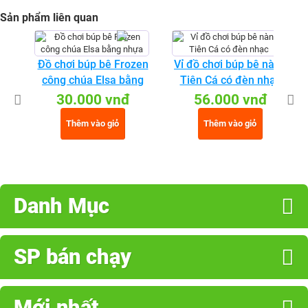
Sản phẩm liên quan
Đồ chơi búp bê Frozen
Vỉ đồ chơi búp bê nàng
công chúa Elsa bằng
Tiên Cá có đèn nhạc
nhựa
30.000 vnđ
56.000 vnđ
Thêm vào giỏ
Thêm vào giỏ
Danh Mục
SP bán chạy
Mới nhất