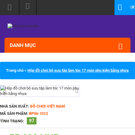
(0
DANH MỤC
Trang chủ
»
Hộp đồ chơi bộ sưu tập làm tóc 17 món phụ kiện bằng nhựa
NHÀ SẢN XUẤT:
ĐỒ CHƠI VIỆT NAM
MÃ SẢN PHẨM:
BP56-1012
97
TÌNH TRẠNG: