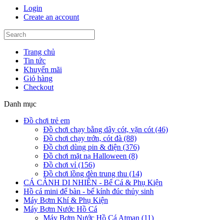
Login
Create an account
Trang chủ
Tin tức
Khuyến mãi
Giỏ hàng
Checkout
Danh mục
Đồ chơi trẻ em
Đồ chơi chạy bằng dây cót, vặn cót (46)
Đồ chơi chạy trớn, cót đà (88)
Đồ chơi dùng pin & điện (376)
Đồ chơi mặt nạ Halloween (8)
Đồ chơi vỉ (156)
Đồ chơi lồng đèn trung thu (14)
CÁ CẢNH DI NHIÊN - Bể Cá & Phụ Kiện
Hồ cá mini để bàn - bể kính đúc thủy sinh
Máy Bơm Khí & Phụ Kiện
Máy Bơm Nước Hồ Cá
Máy Bơm Nước Hồ Cá Atman (11)