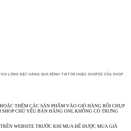
 VUI LÒNG ĐẶT HÀNG QUA KÊNH TIKTOK HOẶC SHOPEE CỦA SHOP
 HOẶC THÊM CÁC SẢN PHẨM VÀO GIỎ HÀNG RỒI CHỤP
A VI SHOP CHỦ YẾU BÁN HÀNG ONL KHÔNG CÓ TRƯNG
M TRÊN WEBSITE TRƯỚC KHI MUA ĐẾ ĐƯỢC MUA GIÁ