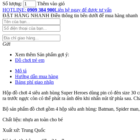
Số lượng:
Thêm vào giỏ
HOTLINE:
0909 384 900
Liên hệ ngay để được tư vấn
ĐẶT HÀNG NHANH
Điền thông tin bên dưới để mua hàng nhanh
Gửi
Xem thêm Sản phẩm gợi ý:
Đồ chơi trẻ em
Mô tả
Hướng dẫn mua hàng
Bảng phí giao nhận
Hộp đồ chơi 4 siêu anh hùng Super Heroes dùng pin có đèn size 30 cm
ra trước ngực còn có thể phát ra ánh đèn khi nhấn nút từ phía sau. Chắ
Bộ sản phẩm đồ chơi gồm 4 hộp siêu anh hùng: Batman, Spider man
Chất liệu: nhựa an toàn cho bé
Xuất xứ: Trung Quốc