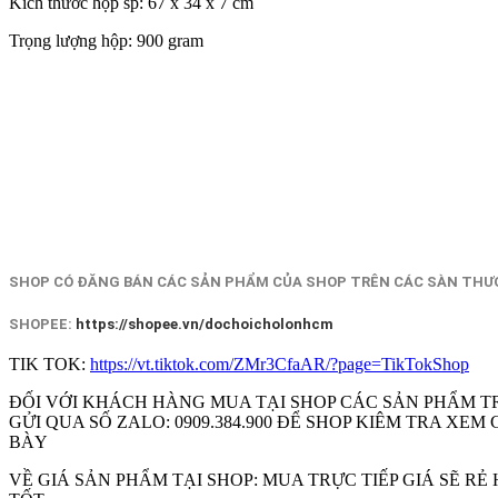
Kích thước hộp sp: 67 x 34 x 7 cm
Trọng lượng hộp: 900 gram
SHOP CÓ ĐĂNG BÁN CÁC SẢN PHẨM CỦA SHOP TRÊN CÁC SÀN THƯƠ
SHOPEE:
https://shopee.vn/dochoicholonhcm
TIK TOK:
https://vt.tiktok.com/ZMr3CfaAR/?page=TikTokShop
ĐỐI VỚI KHÁCH HÀNG MUA TẠI SHOP CÁC SẢN PHẨM T
GỬI QUA SỐ ZALO: 0909.384.900 ĐỂ SHOP KIÊM TRA X
BÀY
VỀ GIÁ SẢN PHẨM TẠI SHOP: MUA TRỰC TIẾP GIÁ SẼ R