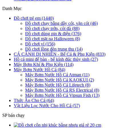
Danh Mục
Đồ chơi trẻ em (1440)
Đồ chơi chạy bằng dây cót, vặn cót (46)
Đồ chơi chạy trớn, cót đà (88)
Đồ chơi dùng pin & điện (376)
Đồ chơi mặt nạ Halloween (8)
Đồ chơi vỉ (156)
Đồ chơi lồng đèn trung thu (14)
CÁ CẢNH DI NHIÊN - Bể Cá & Phụ Kiện (833)
Hồ cá mini để bàn - bể kính đúc thủy sinh (27)
Máy Bơm Khí & Phụ Kiện (114)
Máy Bơm Nước Hồ Cá (84)
Máy Bơm Nước Hồ Cá Atman (11)
Máy Bơm Nước Hồ Cá KAOKUI (2)
Máy Bơm Nước Hồ Cá Lifetech (8)
Máy Bơm Nước Hồ Cá RS Electrical (8)
Máy Bơm Nước Hồ Cá Vipsun Fish (13)
Thức Ăn Cho Cá (64)
Vật Liệu Lọc Nước Cho Hồ Cá (57)
SP bán chạy