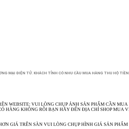
NG MẠI ĐIỆN TỬ. KHÁCH TỈNH CÓ NHU CẦU MUA HÀNG THU HỘ TIỀN
RÊN WEBSITE: VUI LÒNG CHỤP ẢNH SẢN PHẨM CẦN MUA
EM CÓ HÀNG KHÔNG RỒI BẠN HÃY ĐẾN ĐỊA CHỈ SHOP MU
Ẻ HƠN GIÁ TRÊN SÀN VUI LÒNG CHỤP HÌNH GIÁ SẢN PHẨ