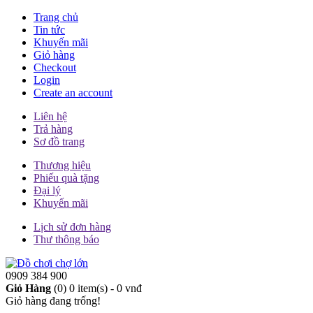
Trang chủ
Tin tức
Khuyến mãi
Giỏ hàng
Checkout
Login
Create an account
Liên hệ
Trả hàng
Sơ đồ trang
Thương hiệu
Phiếu quà tặng
Đại lý
Khuyến mãi
Lịch sử đơn hàng
Thư thông báo
0909 384 900
Giỏ Hàng
(0)
0 item(s) - 0 vnđ
Giỏ hàng đang trống!