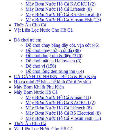
Máy Bơm Nước Hồ Cá KAOKUI (2)
Máy Bơm Nước Hồ Cá Lifetech (8)
Máy Bơm Nước Hồ Cá RS Electrical (8)
Máy Bơm Nước Hồ Cá Vipsun Fish (13)
Thức Ăn Cho Cá
Vật Liệu Lọc Nước Cho Hồ Cá
Đồ chơi trẻ em
Đồ chơi chạy bằng dây cót, vặn cót (46)
Đồ chơi chạy trớn, cót đà (88)
Đồ chơi dùng pin & điện (376)
Đồ chơi mặt nạ Halloween (8)
Đồ chơi vỉ (156)
Đồ chơi lồng đèn trung thu (14)
CÁ CẢNH DI NHIÊN - Bể Cá & Phụ Kiện
Hồ cá mini để bàn - bể kính đúc thủy sinh
Máy Bơm Khí & Phụ Kiện
Máy Bơm Nước Hồ Cá
Máy Bơm Nước Hồ Cá Atman (11)
Máy Bơm Nước Hồ Cá KAOKUI (2)
Máy Bơm Nước Hồ Cá Lifetech (8)
Máy Bơm Nước Hồ Cá RS Electrical (8)
Máy Bơm Nước Hồ Cá Vipsun Fish (13)
Thức Ăn Cho Cá
Vật Liệu Lọc Nước Cho Hồ Cá