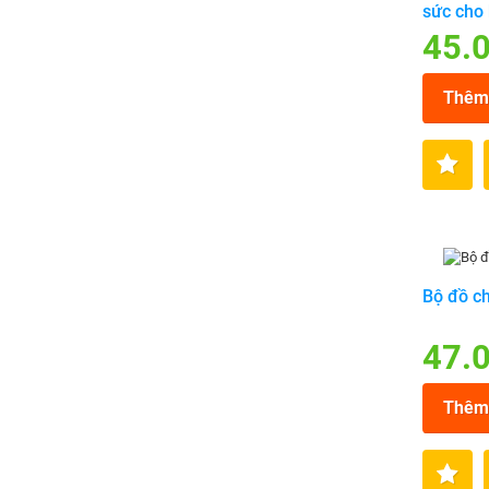
sức cho
45.
Thêm 
Bộ đồ chơ
47.
Thêm 