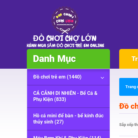
Danh Mục
Tr
Đồ chơi trẻ em (1440)
Trang 
CÁ CẢNH DI NHIÊN - Bể Cá &
Phụ Kiện (833)
Đồ c
Hồ cá mini để bàn - bể kính đúc
thủy sinh (27)
Sắp xếp t