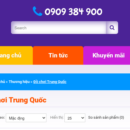
0909 384 900
ang chủ
Tin tức
Khuyến mãi
chủ
»
Thương hiệu
»
Đồ chơi Trung Quốc
hơi Trung Quốc
heo:
Hiển thị:
So sánh sản phẩm (0)