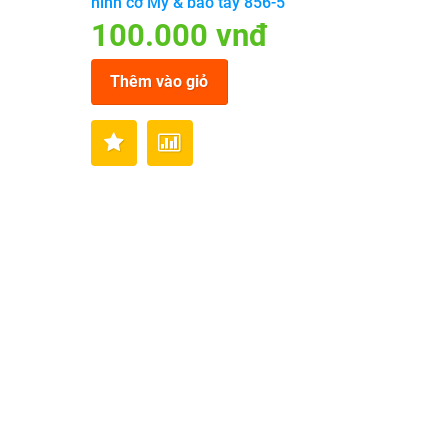
hình cờ Mỹ & bao tay 856-5
100.000 vnđ
Thêm vào giỏ