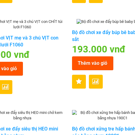
Bộ đồ chơi xe đẩy búp bê ba
ơi VỊT mẹ và 3 chú VỊT con
sắt
 lưới F1060
193.000 vnđ
000 vnđ
Thêm vào giỏ
vào giỏ
ơi xe đẩy siêu thị HEO mini
Bộ đồ chơi xửng tre hấp bán