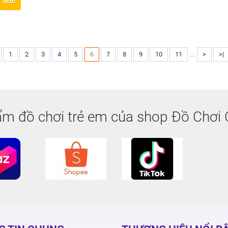
1
2
3
4
5
6
7
8
9
10
11
....
>
>|
m đồ chơi trẻ em của shop Đồ Chơi 