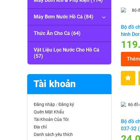
Máy Bơm Khí & Phụ Kiện (114)
Máy Bơm Nước Hồ Cá (84)
Bộ đồ ch
Thức Ăn Cho Cá (64)
hình Do
119
Vật Liệu Lọc Nước Cho Hồ Cá
(57)
Thêm 
Tài khoản
Đăng nhập
Đăng ký
/
Quên Mật Khẩu
Tài Khoản Của Tôi
Bộ đồ ch
Địa chỉ
037-32 
Danh sách yêu thích
24.