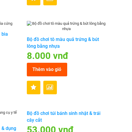
 bìa
Bộ đồ chơi tô màu quả trứng & bút
lông bằng nhựa
8.000 vnđ
Thêm vào giỏ
Bộ đồ chơi túi bánh sinh nhật & trái
cây cắt
53.000 vnđ
à & dụng