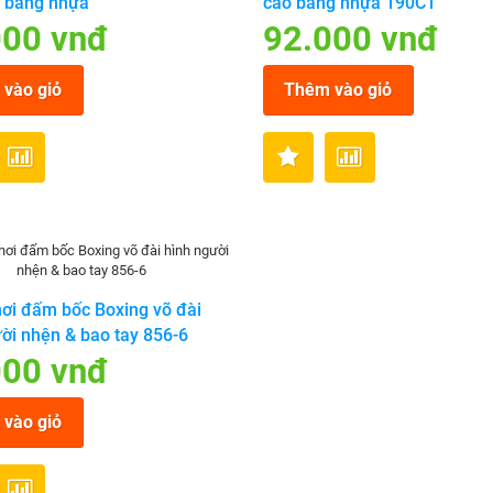
 bằng nhựa
cảo bằng nhựa 190C1
000 vnđ
92.000 vnđ
vào giỏ
Thêm vào giỏ
ơi đấm bốc Boxing võ đài
ời nhện & bao tay 856-6
000 vnđ
vào giỏ