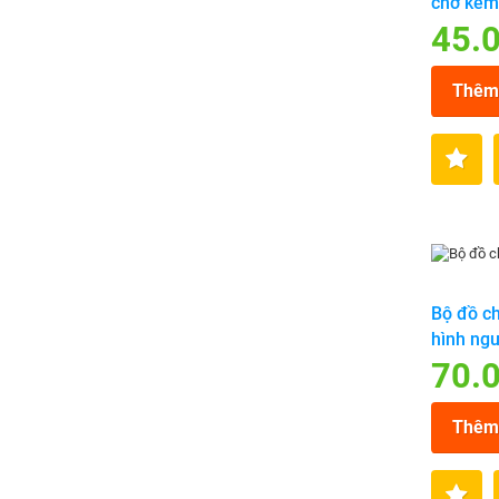
chở kem
45.
Thêm 
Bộ đồ ch
hình ngư
70.
Thêm 