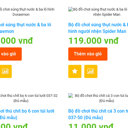
ơi súng thụt nước & ba lô
Bộ đồ chơi súng thụt nước & 
raemon
hình người nhện Spider Man
.000 vnđ
119.000 vnđ
vào giỏ
Thêm vào giỏ
ơi thú chít bọ 6 con túi lưới
Bộ đồ chơi thú chít cá 3 con t
(Đủ mẫu)
037-50 (Đủ mẫu)
000 vnđ
11.000 vnđ