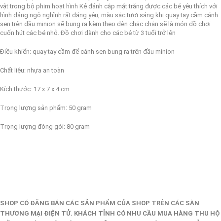
vật trong bộ phim hoạt hình Kẻ đánh cắp mặt trăng được các bé yêu thích với
hình dáng ngộ nghĩnh rất đáng yêu, màu sắc tươi sáng khi quay tay cầm cánh
sen trên đầu minion sẽ bung ra kèm theo đèn chắc chắn sẽ là món đồ chơi
cuốn hút các bé nhỏ. Đồ chơi dành cho các bé từ 3 tuổi trở lên
Điều khiển: quay tay cầm để cánh sen bung ra trên đầu minion
Chất liệu: nhựa an toàn
Kích thước: 17 x 7 x 4 cm
Trọng lượng sản phẩm: 50 gram
Trọng lượng đóng gói: 80 gram
SHOP CÓ ĐĂNG BÁN CÁC SẢN PHẨM CỦA SHOP TRÊN CÁC SÀN
THƯƠNG MẠI ĐIỆN TỬ. KHÁCH TỈNH CÓ NHU CẦU MUA HÀNG THU HỘ