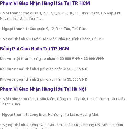
Phạm Vi Giao Nhận Hàng Hóa Tại TP. HCM
- Nội thành:
Các quận 1, 2, 3, 4, 5, 6, 7, 8, 10, 11, Bình Thạnh, Gò Vấp, Phú
Nhuận, Tân Bình, Tân Phú.
-
Ngoại thành 1:
Các quận 9, 12, Bình Tân, Thủ Đức.
- Ngoại thành 2:
Huyện Hóc Môn, Nhà Bè, Bình Chánh, Củ Chi.
Bảng Phí Giao Nhận Tại TP. HCM
Khu vực
nội thành
phí giao nhận là
20.000 VNĐ - 22.000 VNĐ
Khu vực
ngoại thành 1
phí giao nhận là
25.000 VNĐ
Khu vực
ngoại thành 2
phí giao nhận là
35.000 VNĐ
Phạm Vi Giao Nhận Hàng Hóa Tại Hà Nội
- Nội thành:
Ba Đình, Hoàn Kiếm, Đống Đa, Tây Hồ, Hai Bà Trưng, Cầu Giấy,
Thanh Xuân.
-
Ngoại thành 1:
Long Biên, Hà Đông, Từ Liêm, Hoàng Mai.
- Ngoại thành 2:
Đông Anh, Gia Lâm, Hoài Đức, Chương Mỹ, Mê Linh, Đan