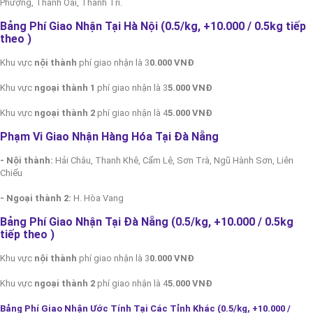
Phượng, Thanh Oai, Thanh Trì.
Bảng Phí Giao Nhận Tại Hà Nội (0.5/kg, +10.000 / 0.5kg tiếp
theo
)
Khu vực
nội thành
phí giao nhận là 3
0.000 VNĐ
Khu vực
ngoại thành 1
phí giao nhận là 3
5.000 VNĐ
Khu vực
ngoại thành 2
phí giao nhận là 4
5.000 VNĐ
Phạm Vi Giao Nhận Hàng Hóa Tại Đà Nẵng
- Nội thành:
Hải Châu, Thanh Khê, Cẩm Lệ, Sơn Trà, Ngũ Hành Sơn, Liên
Chiểu
- Ngoại thành 2:
H. Hòa Vang
Bảng Phí Giao Nhận Tại Đà Nẵng (0.5/kg, +10.000 / 0.5kg
tiếp theo
)
Khu vực
nội thành
phí giao nhận là 3
0.000 VNĐ
Khu vực
ngoại thành 2
phí giao nhận là 4
5.000 VNĐ
Bảng Phí Giao Nhận Ước Tính Tại Các Tỉnh Khác (0.5/kg, +10.000 /