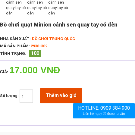
Đồ chơi quạt Minion cánh sen quay tay có đèn
NHÀ SẢN XUẤT:
ĐỒ CHƠI TRUNG QUỐC
MÃ SẢN PHẨM:
2938-302
100
TÌNH TRẠNG:
17.000 VNĐ
GIÁ:
Thêm vào giỏ
Số lượng:
HOTLINE:
0909 384 900
Liên hệ ngay để được tư vấn