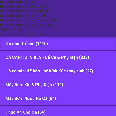
Máy Bơm Nước Hồ Cá
Máy Bơm Nước Hồ Cá Atman (11)
Máy Bơm Nước Hồ Cá KAOKUI (2)
Máy Bơm Nước Hồ Cá Lifetech (8)
Máy Bơm Nước Hồ Cá RS Electrical (8)
Máy Bơm Nước Hồ Cá Vipsun Fish (13)
Danh Mục
Thức Ăn Cho Cá
Vật Liệu Lọc Nước Cho Hồ Cá
Đồ chơi trẻ em (1440)
CÁ CẢNH DI NHIÊN - Bể Cá & Phụ Kiện (833)
Hồ cá mini để bàn - bể kính đúc thủy sinh (27)
Máy Bơm Khí & Phụ Kiện (114)
Máy Bơm Nước Hồ Cá (84)
Thức Ăn Cho Cá (64)