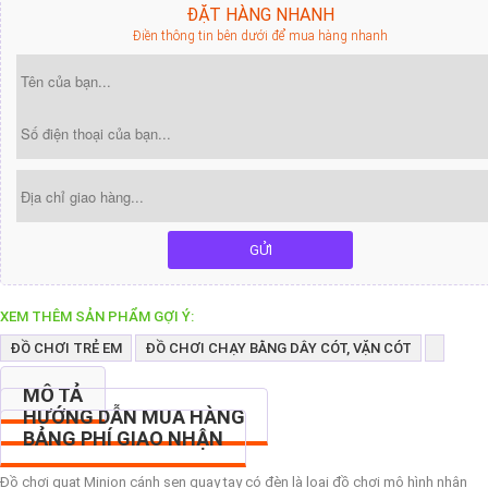
ĐẶT HÀNG NHANH
Điền thông tin bên dưới để mua hàng nhanh
GỬI
XEM THÊM SẢN PHẨM GỢI Ý:
ĐỒ CHƠI TRẺ EM
ĐỒ CHƠI CHẠY BẰNG DÂY CÓT, VẶN CÓT
MÔ TẢ
HƯỚNG DẪN MUA HÀNG
BẢNG PHÍ GIAO NHẬN
Đồ chơi quạt Minion cánh sen quay tay có đèn là loại đồ chơi mô hình nhân