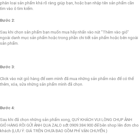
phân loại sản phẩm khá rõ ràng giúp bạn, hoặc bạn nhập tên sản phẩm cần
tìm vào ô tìm kiếm.
Bước 2:
Sau khi chọn sản phẩm bạn muốn mua hãy nhấn vào nút "Thêm vào giỏ"
ngoài danh mục sản phẩm hoặc trong phần chi tiết sản phẩm hoặc bên ngoài
sản phẩm.
Bước 3:
Click vào nút giỏ hàng để xem mình đã mua những sản phẩm nào để có thể
thêm, xóa, sửa những sản phẩm mình đã chọn.
Bước 4:
Sau khi đã chọn những sản phẩm xong, QUÝ KHÁCH VUI LÒNG CHỤP ẢNH
GIỎ HÀNG RỒI GỬI ẢNH QUA ZALO sđt 0909.384.900 để bên shop lên đơn cho
khách (
LƯU Ý: GIÁ TRÊN CHƯA BAO GỒM PHÍ VẬN CHUYỂN.)