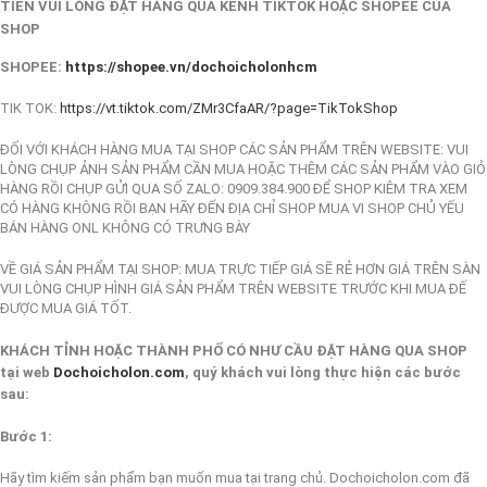
TIỀN VUI LÒNG ĐẶT HÀNG QUA KÊNH TIKTOK HOẶC SHOPEE CỦA
SHOP
SHOPEE:
https://shopee.vn/dochoicholonhcm
TIK TOK:
https://vt.tiktok.com/ZMr3CfaAR/?page=TikTokShop
ĐỐI VỚI KHÁCH HÀNG MUA TẠI SHOP CÁC SẢN PHẨM TRÊN WEBSITE: VUI
LÒNG CHỤP ẢNH SẢN PHẨM CẦN MUA HOẶC THÊM CÁC SẢN PHẨM VÀO GIỎ
HÀNG RỒI CHỤP GỬI QUA SỐ ZALO: 0909.384.900 ĐỂ SHOP KIÊM TRA XEM
CÓ HÀNG KHÔNG RỒI BẠN HÃY ĐẾN ĐỊA CHỈ SHOP MUA VI SHOP CHỦ YẾU
BÁN HÀNG ONL KHÔNG CÓ TRƯNG BÀY
VỀ GIÁ SẢN PHẨM TẠI SHOP: MUA TRỰC TIẾP GIÁ SẼ RẺ HƠN GIÁ TRÊN SÀN
VUI LÒNG CHỤP HÌNH GIÁ SẢN PHẨM TRÊN WEBSITE TRƯỚC KHI MUA ĐẾ
ĐƯỢC MUA GIÁ TỐT.
KHÁCH TỈNH HOẶC THÀNH PHỐ CÓ NHƯ CẦU ĐẶT HÀNG QUA SHOP
tại web
Dochoicholon.com
, quý khách vui lòng thực hiện các bước
sau:
Bước 1:
Hãy tìm kiếm sản phẩm bạn muốn mua tại trang chủ. Dochoicholon.com đã