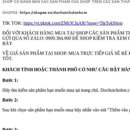
SHOP CÓ ĐĂNG BÁN CÁC SẢN PHẨM CỦA SHOP TRÊN CÁC SÀN THƯƠ
SHOPEE:
https://shopee.vn/dochoicholonhcm
TIK TOK:
https://vt.tiktok.com/ZMr3CfaAR/?page=TikTokShop
ĐỐI VỚI KHÁCH HÀNG MUA TẠI SHOP CÁC SẢN PHẨM T
GỬI QUA SỐ ZALO: 0909.384.900 ĐỂ SHOP KIÊM TRA X
BÀY
VỀ GIÁ SẢN PHẨM TẠI SHOP: MUA TRỰC TIẾP GIÁ SẼ R
TỐT.
KHÁCH TỈNH HOẶC THÀNH PHỐ CÓ NHƯ CẦU ĐẶT HÀNG
Bước 1:
Hãy tìm kiếm sản phẩm bạn muốn mua tại trang chủ. Dochoicholon.co
Bước 2:
Sau khi chọn sản phẩm bạn muốn mua hãy nhấn vào nút "Thêm vào gi
Bước 3: