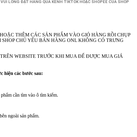
 VUI LÒNG ĐẶT HÀNG QUA KÊNH TIKTOK HOẶC SHOPEE CỦA SHOP
 HOẶC THÊM CÁC SẢN PHẨM VÀO GIỎ HÀNG RỒI CHỤP
A VI SHOP CHỦ YẾU BÁN HÀNG ONL KHÔNG CÓ TRƯNG
M TRÊN WEBSITE TRƯỚC KHI MUA ĐẾ ĐƯỢC MUA GIÁ
ực hiện các bước sau:
 phẩm cần tìm vào ô tìm kiếm.
bên ngoài sản phẩm.