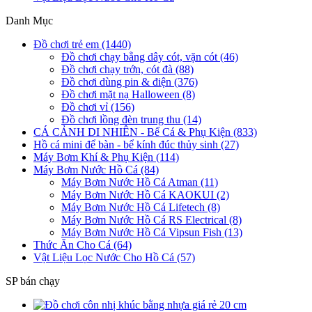
Danh Mục
Đồ chơi trẻ em (1440)
Đồ chơi chạy bằng dây cót, vặn cót (46)
Đồ chơi chạy trớn, cót đà (88)
Đồ chơi dùng pin & điện (376)
Đồ chơi mặt nạ Halloween (8)
Đồ chơi vỉ (156)
Đồ chơi lồng đèn trung thu (14)
CÁ CẢNH DI NHIÊN - Bể Cá & Phụ Kiện (833)
Hồ cá mini để bàn - bể kính đúc thủy sinh (27)
Máy Bơm Khí & Phụ Kiện (114)
Máy Bơm Nước Hồ Cá (84)
Máy Bơm Nước Hồ Cá Atman (11)
Máy Bơm Nước Hồ Cá KAOKUI (2)
Máy Bơm Nước Hồ Cá Lifetech (8)
Máy Bơm Nước Hồ Cá RS Electrical (8)
Máy Bơm Nước Hồ Cá Vipsun Fish (13)
Thức Ăn Cho Cá (64)
Vật Liệu Lọc Nước Cho Hồ Cá (57)
SP bán chạy