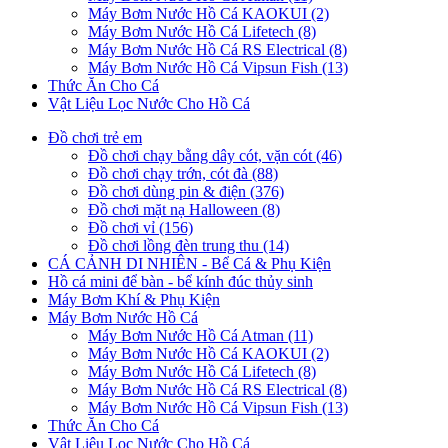
Máy Bơm Nước Hồ Cá KAOKUI (2)
Máy Bơm Nước Hồ Cá Lifetech (8)
Máy Bơm Nước Hồ Cá RS Electrical (8)
Máy Bơm Nước Hồ Cá Vipsun Fish (13)
Thức Ăn Cho Cá
Vật Liệu Lọc Nước Cho Hồ Cá
Đồ chơi trẻ em
Đồ chơi chạy bằng dây cót, vặn cót (46)
Đồ chơi chạy trớn, cót đà (88)
Đồ chơi dùng pin & điện (376)
Đồ chơi mặt nạ Halloween (8)
Đồ chơi vỉ (156)
Đồ chơi lồng đèn trung thu (14)
CÁ CẢNH DI NHIÊN - Bể Cá & Phụ Kiện
Hồ cá mini để bàn - bể kính đúc thủy sinh
Máy Bơm Khí & Phụ Kiện
Máy Bơm Nước Hồ Cá
Máy Bơm Nước Hồ Cá Atman (11)
Máy Bơm Nước Hồ Cá KAOKUI (2)
Máy Bơm Nước Hồ Cá Lifetech (8)
Máy Bơm Nước Hồ Cá RS Electrical (8)
Máy Bơm Nước Hồ Cá Vipsun Fish (13)
Thức Ăn Cho Cá
Vật Liệu Lọc Nước Cho Hồ Cá