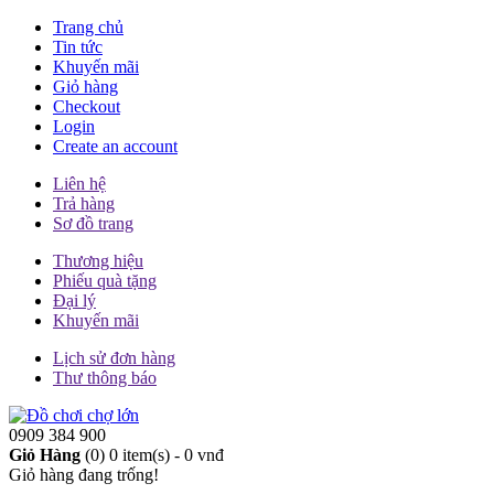
Trang chủ
Tin tức
Khuyến mãi
Giỏ hàng
Checkout
Login
Create an account
Liên hệ
Trả hàng
Sơ đồ trang
Thương hiệu
Phiếu quà tặng
Đại lý
Khuyến mãi
Lịch sử đơn hàng
Thư thông báo
0909 384 900
Giỏ Hàng
(0)
0 item(s) - 0 vnđ
Giỏ hàng đang trống!