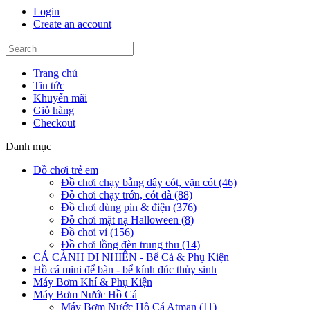
Login
Create an account
Trang chủ
Tin tức
Khuyến mãi
Giỏ hàng
Checkout
Danh mục
Đồ chơi trẻ em
Đồ chơi chạy bằng dây cót, vặn cót (46)
Đồ chơi chạy trớn, cót đà (88)
Đồ chơi dùng pin & điện (376)
Đồ chơi mặt nạ Halloween (8)
Đồ chơi vỉ (156)
Đồ chơi lồng đèn trung thu (14)
CÁ CẢNH DI NHIÊN - Bể Cá & Phụ Kiện
Hồ cá mini để bàn - bể kính đúc thủy sinh
Máy Bơm Khí & Phụ Kiện
Máy Bơm Nước Hồ Cá
Máy Bơm Nước Hồ Cá Atman (11)