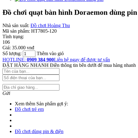
Đồ chơi quạt bàn hình Doraemon dùng pin
Nhà sản xuất:
Đồ chơi Hoàng Thu
Mã sản phẩm:
HT7805-120
Tình trạng:
106
Giá:
35.000 vnđ
Số lượng:
Thêm vào giỏ
HOTLINE:
0909 384 900
Liên hệ ngay để được tư vấn
ĐẶT HÀNG NHANH
Điền thông tin bên dưới để mua hàng nhanh
Gửi
Xem thêm Sản phẩm gợi ý:
Đồ chơi trẻ em
Đồ chơi dùng pin & điện