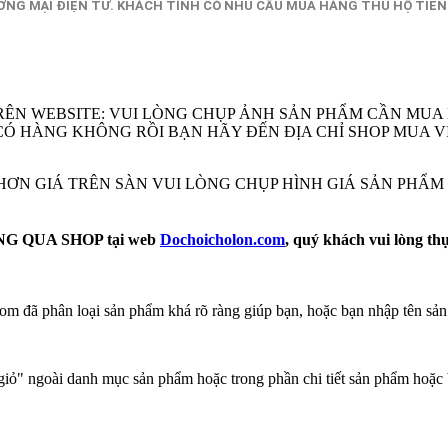
NG MẠI ĐIỆN TỬ. KHÁCH TỈNH CÓ NHU CẦU MUA HÀNG THU HỘ TIỀN
RÊN WEBSITE: VUI LÒNG CHỤP ẢNH SẢN PHẨM CẦN MUA
EM CÓ HÀNG KHÔNG RỒI BẠN HÃY ĐẾN ĐỊA CHỈ SHOP MU
Ẻ HƠN GIÁ TRÊN SÀN VUI LÒNG CHỤP HÌNH GIÁ SẢN PHẨ
 QUA SHOP tại web
Dochoicholon.com
, quý khách vui lòng th
m đã phân loại sản phẩm khá rõ ràng giúp bạn, hoặc bạn nhập tên sản
ỏ" ngoài danh mục sản phẩm hoặc trong phần chi tiết sản phẩm hoặc 