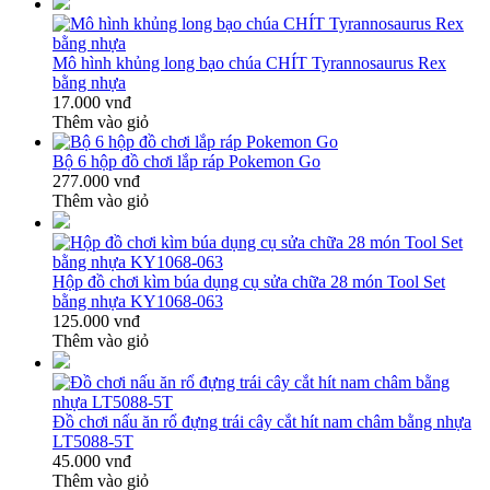
Mô hình khủng long bạo chúa CHÍT Tyrannosaurus Rex
bằng nhựa
17.000 vnđ
Thêm vào giỏ
Bộ 6 hộp đồ chơi lắp ráp Pokemon Go
277.000 vnđ
Thêm vào giỏ
Hộp đồ chơi kìm búa dụng cụ sửa chữa 28 món Tool Set
bằng nhựa KY1068-063
125.000 vnđ
Thêm vào giỏ
Đồ chơi nấu ăn rổ đựng trái cây cắt hít nam châm bằng nhựa
LT5088-5T
45.000 vnđ
Thêm vào giỏ