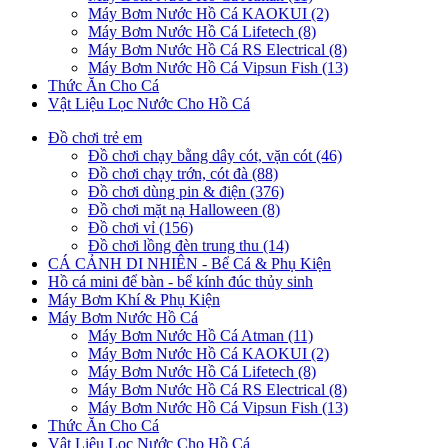
Máy Bơm Nước Hồ Cá KAOKUI (2)
Máy Bơm Nước Hồ Cá Lifetech (8)
Máy Bơm Nước Hồ Cá RS Electrical (8)
Máy Bơm Nước Hồ Cá Vipsun Fish (13)
Thức Ăn Cho Cá
Vật Liệu Lọc Nước Cho Hồ Cá
Đồ chơi trẻ em
Đồ chơi chạy bằng dây cót, vặn cót (46)
Đồ chơi chạy trớn, cót đà (88)
Đồ chơi dùng pin & điện (376)
Đồ chơi mặt nạ Halloween (8)
Đồ chơi vỉ (156)
Đồ chơi lồng đèn trung thu (14)
CÁ CẢNH DI NHIÊN - Bể Cá & Phụ Kiện
Hồ cá mini để bàn - bể kính đúc thủy sinh
Máy Bơm Khí & Phụ Kiện
Máy Bơm Nước Hồ Cá
Máy Bơm Nước Hồ Cá Atman (11)
Máy Bơm Nước Hồ Cá KAOKUI (2)
Máy Bơm Nước Hồ Cá Lifetech (8)
Máy Bơm Nước Hồ Cá RS Electrical (8)
Máy Bơm Nước Hồ Cá Vipsun Fish (13)
Thức Ăn Cho Cá
Vật Liệu Lọc Nước Cho Hồ Cá