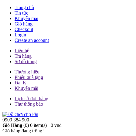
Trang chủ
Tin tức
Khuyến mãi
Giỏ hàng
Checkout
Login
Create an account
Liên hệ
Trả hàng
Sơ đồ trang
Thương hiệu
Phiếu quà tặng
Đại lý
Khuyến mãi
Lịch sử đơn hàng
Thư thông báo
0909 384 900
Giỏ Hàng
(0)
0 item(s) - 0 vnđ
Giỏ hàng đang trống!