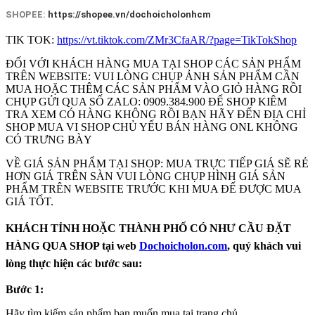
SHOPEE:
https://shopee.vn/dochoicholonhcm
TIK TOK:
https://vt.tiktok.com/ZMr3CfaAR/?page=TikTokShop
ĐỐI VỚI KHÁCH HÀNG MUA TẠI SHOP CÁC SẢN PHẨM
TRÊN WEBSITE: VUI LÒNG CHỤP ẢNH SẢN PHẨM CẦN
MUA HOẶC THÊM CÁC SẢN PHẨM VÀO GIỎ HÀNG RỒI
CHỤP GỬI QUA SỐ ZALO: 0909.384.900 ĐỂ SHOP KIÊM
TRA XEM CÓ HÀNG KHÔNG RỒI BẠN HÃY ĐẾN ĐỊA CHỈ
SHOP MUA VI SHOP CHỦ YẾU BÁN HÀNG ONL KHÔNG
CÓ TRƯNG BÀY
VỀ GIÁ SẢN PHẨM TẠI SHOP: MUA TRỰC TIẾP GIÁ SẼ RẺ
HƠN GIÁ TRÊN SÀN VUI LÒNG CHỤP HÌNH GIÁ SẢN
PHẨM TRÊN WEBSITE TRƯỚC KHI MUA ĐẾ ĐƯỢC MUA
GIÁ TỐT.
KHÁCH TỈNH HOẶC THÀNH PHỐ CÓ NHƯ CẦU ĐẶT
HÀNG QUA SHOP tại web
Dochoicholon.com
, quý khách vui
lòng thực hiện các bước sau:
Bước 1:
Hãy tìm kiếm sản phẩm bạn muốn mua tại trang chủ.