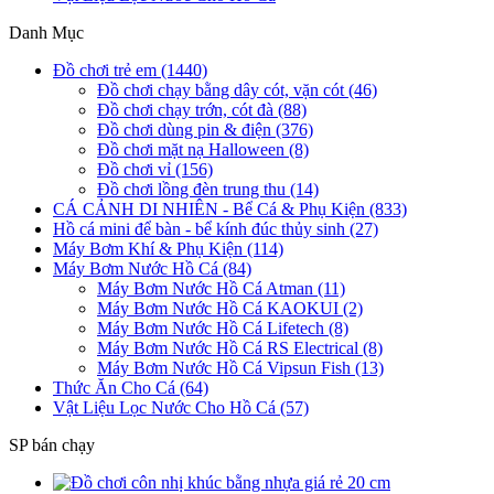
Danh Mục
Đồ chơi trẻ em (1440)
Đồ chơi chạy bằng dây cót, vặn cót (46)
Đồ chơi chạy trớn, cót đà (88)
Đồ chơi dùng pin & điện (376)
Đồ chơi mặt nạ Halloween (8)
Đồ chơi vỉ (156)
Đồ chơi lồng đèn trung thu (14)
CÁ CẢNH DI NHIÊN - Bể Cá & Phụ Kiện (833)
Hồ cá mini để bàn - bể kính đúc thủy sinh (27)
Máy Bơm Khí & Phụ Kiện (114)
Máy Bơm Nước Hồ Cá (84)
Máy Bơm Nước Hồ Cá Atman (11)
Máy Bơm Nước Hồ Cá KAOKUI (2)
Máy Bơm Nước Hồ Cá Lifetech (8)
Máy Bơm Nước Hồ Cá RS Electrical (8)
Máy Bơm Nước Hồ Cá Vipsun Fish (13)
Thức Ăn Cho Cá (64)
Vật Liệu Lọc Nước Cho Hồ Cá (57)
SP bán chạy