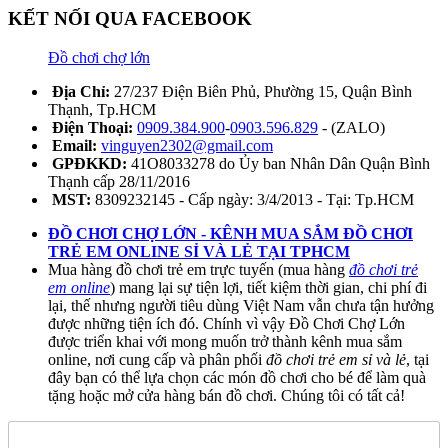
KẾT NỐI QUA FACEBOOK
Đồ chơi chợ lớn
Địa Chỉ:
27/237 Điện Biên Phủ, Phường 15, Quận Bình
Thạnh, Tp.HCM
Điện Thoại:
0909.384.900
-
0903.596.829
- (ZALO)
Email:
vinguyen2302@gmail.com
GPĐKKD:
41O8033278 do Ủy ban Nhân Dân Quận Bình
Thạnh cấp 28/11/2016
MST:
8309232145 - Cấp ngày: 3/4/2013 - Tại: Tp.HCM
ĐỒ CHƠI CHỢ LỚN - KÊNH MUA SẮM ĐỒ CHƠI
TRẺ EM ONLINE SỈ VÀ LẺ TẠI TPHCM
Mua hàng đồ chơi trẻ em trực tuyến (mua hàng
đồ chơi trẻ
em online
) mang lại sự tiện lợi, tiết kiệm thời gian, chi phí đi
lại, thế nhưng người tiêu dùng Việt Nam vẫn chưa tận hưởng
được những tiện ích đó. Chính vì vậy Đồ Chơi Chợ Lớn
được triển khai với mong muốn trở thành kênh mua sắm
online, nơi cung cấp và phân phối
đồ chơi trẻ em sỉ và lẻ
, tại
đây bạn có thể lựa chọn các món đồ chơi cho bé để làm quà
tặng hoặc mở cửa hàng bán đồ chơi. Chúng tôi có tất cả!