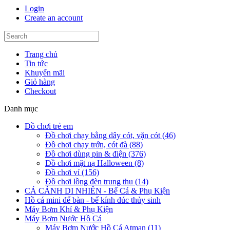
Login
Create an account
Trang chủ
Tin tức
Khuyến mãi
Giỏ hàng
Checkout
Danh mục
Đồ chơi trẻ em
Đồ chơi chạy bằng dây cót, vặn cót (46)
Đồ chơi chạy trớn, cót đà (88)
Đồ chơi dùng pin & điện (376)
Đồ chơi mặt nạ Halloween (8)
Đồ chơi vỉ (156)
Đồ chơi lồng đèn trung thu (14)
CÁ CẢNH DI NHIÊN - Bể Cá & Phụ Kiện
Hồ cá mini để bàn - bể kính đúc thủy sinh
Máy Bơm Khí & Phụ Kiện
Máy Bơm Nước Hồ Cá
Máy Bơm Nước Hồ Cá Atman (11)