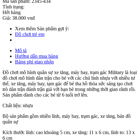
Mã sản phẩm:
2345-434
Tình trạng:
Hết hàng
Giá:
38.000 vnđ
Xem thêm Sản phẩm gợi ý:
Đồ chơi trẻ em
Mô tả
Hướng dẫn mua hàng
Bảng phí giao nhận
Đồ chơi mô hình quân sự xe tăng, máy bay, trạm gác Military là loại
đồ chơi mô hình dàn trận cho bé với các chú lính nhựa với nhiều tư
thế, xe tăng, máy bay, tạm gác để bé tha hồ thỏa sức sáng tạo chơi
trò dàn trận đánh trận giả với bạn bè trong những thời gian rãnh rỗi.
Sản phẩm dành cho các bé từ 6 tuổi trở lên.
Chất liệu: nhựa
Bộ sản phẩm gồm nhiều lính, máy bay, trạm gác, xe tăng, bản đồ
quân sự
Kích thước lính: cao khoảng 5 cm, xe tăng: 11 x 6 cm, lính to: 13 x
6 cm