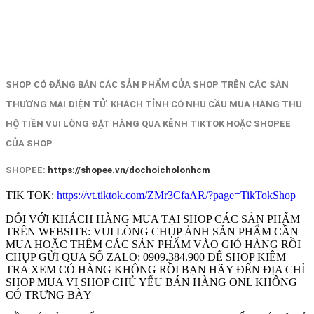
SHOP CÓ ĐĂNG BÁN CÁC SẢN PHẨM CỦA SHOP TRÊN CÁC SÀN
THƯƠNG MẠI ĐIỆN TỬ. KHÁCH TỈNH CÓ NHU CẦU MUA HÀNG THU
HỘ TIỀN VUI LÒNG ĐẶT HÀNG QUA KÊNH TIKTOK HOẶC SHOPEE
CỦA SHOP
SHOPEE:
https://shopee.vn/dochoicholonhcm
TIK TOK:
https://vt.tiktok.com/ZMr3CfaAR/?page=TikTokShop
ĐỐI VỚI KHÁCH HÀNG MUA TẠI SHOP CÁC SẢN PHẨM
TRÊN WEBSITE: VUI LÒNG CHỤP ẢNH SẢN PHẨM CẦN
MUA HOẶC THÊM CÁC SẢN PHẨM VÀO GIỎ HÀNG RỒI
CHỤP GỬI QUA SỐ ZALO: 0909.384.900 ĐỂ SHOP KIÊM
TRA XEM CÓ HÀNG KHÔNG RỒI BẠN HÃY ĐẾN ĐỊA CHỈ
SHOP MUA VI SHOP CHỦ YẾU BÁN HÀNG ONL KHÔNG
CÓ TRƯNG BÀY