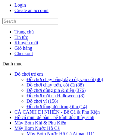
Login
Create an account
Trang chủ
Tin tức
Khuyến mãi
Giỏ hàng
Checkout
Danh mục
Đồ chơi trẻ em
Đồ chơi chạy bằng dây cót, vặn cót (46)
Đồ chơi chạy trớn, cót đà (88)
Đồ chơi dùng pin & điện (376)
Đồ chơi mặt nạ Halloween (8)
Đồ chơi vỉ (156)
Đồ chơi lồng đèn trung thu (14)
CÁ CẢNH DI NHIÊN - Bể Cá & Phụ Kiện
Hồ cá mini để bàn - bể kính đúc thủy sinh
Máy Bơm Khí & Phụ Kiện
Máy Bơm Nước Hồ Cá
Máy Bơm Nước Hồ Cá Atman (11)