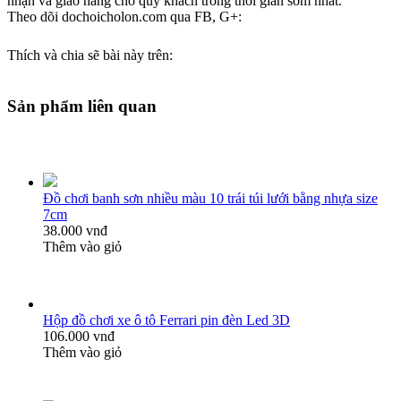
nhận và giao hàng cho quý khách trong thời gian sớm nhất.
Theo dõi dochoicholon.com qua FB, G+:
Thích và chia sẽ bài này trên:
Sản phẩm liên quan
Đồ chơi banh sơn nhiều màu 10 trái túi lưới bằng nhựa size
7cm
38.000 vnđ
Thêm vào giỏ
Hộp đồ chơi xe ô tô Ferrari pin đèn Led 3D
106.000 vnđ
Thêm vào giỏ