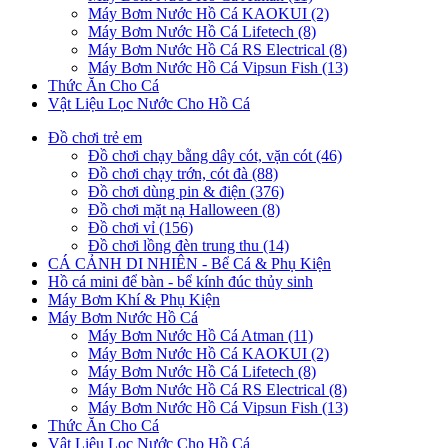
Máy Bơm Nước Hồ Cá KAOKUI (2)
Máy Bơm Nước Hồ Cá Lifetech (8)
Máy Bơm Nước Hồ Cá RS Electrical (8)
Máy Bơm Nước Hồ Cá Vipsun Fish (13)
Thức Ăn Cho Cá
Vật Liệu Lọc Nước Cho Hồ Cá
Đồ chơi trẻ em
Đồ chơi chạy bằng dây cót, vặn cót (46)
Đồ chơi chạy trớn, cót đà (88)
Đồ chơi dùng pin & điện (376)
Đồ chơi mặt nạ Halloween (8)
Đồ chơi vỉ (156)
Đồ chơi lồng đèn trung thu (14)
CÁ CẢNH DI NHIÊN - Bể Cá & Phụ Kiện
Hồ cá mini để bàn - bể kính đúc thủy sinh
Máy Bơm Khí & Phụ Kiện
Máy Bơm Nước Hồ Cá
Máy Bơm Nước Hồ Cá Atman (11)
Máy Bơm Nước Hồ Cá KAOKUI (2)
Máy Bơm Nước Hồ Cá Lifetech (8)
Máy Bơm Nước Hồ Cá RS Electrical (8)
Máy Bơm Nước Hồ Cá Vipsun Fish (13)
Thức Ăn Cho Cá
Vật Liệu Lọc Nước Cho Hồ Cá