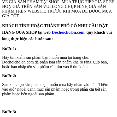
VỀ GIÁ SẢN PHẨM TẠI SHOP: MUA TRỰC TIẾP GIÁ SẼ RẺ
HƠN GIÁ TRÊN SÀN VUI LÒNG CHỤP HÌNH GIÁ SẢN
PHẨM TRÊN WEBSITE TRƯỚC KHI MUA ĐẾ ĐƯỢC MUA
GIÁ TỐT.
KHÁCH TỈNH HOẶC THÀNH PHỐ CÓ NHƯ CẦU ĐẶT
HÀNG QUA SHOP tại web
Dochoicholon.com
, quý khách vui
lòng thực hiện các bước sau:
Bước 1:
Hãy tìm kiếm sản phẩm bạn muốn mua tại trang chủ.
Dochoicholon.com đã phân loại sản phẩm khá rõ ràng giúp bạn,
hoặc bạn nhập tên sản phẩm cần tìm vào ô tìm kiếm.
Bước 2:
Sau khi chọn sản phẩm bạn muốn mua hãy nhấn vào nút "Thêm
vào giỏ" ngoài danh mục sản phẩm hoặc trong phần chi tiết sản
phẩm hoặc bên ngoài sản phẩm.
Bước 3: