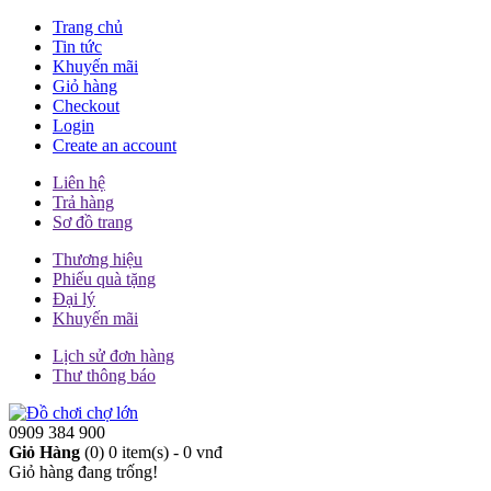
Trang chủ
Tin tức
Khuyến mãi
Giỏ hàng
Checkout
Login
Create an account
Liên hệ
Trả hàng
Sơ đồ trang
Thương hiệu
Phiếu quà tặng
Đại lý
Khuyến mãi
Lịch sử đơn hàng
Thư thông báo
0909 384 900
Giỏ Hàng
(0)
0 item(s) - 0 vnđ
Giỏ hàng đang trống!