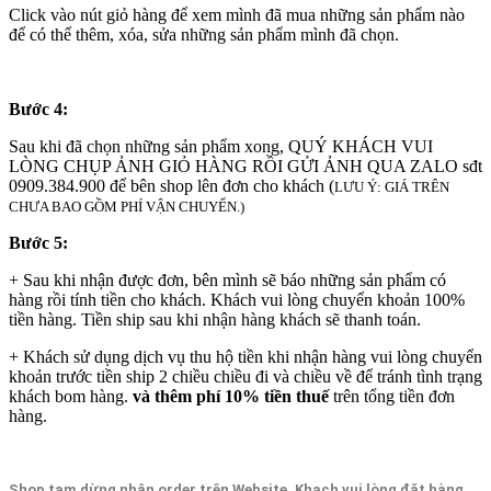
Click vào nút giỏ hàng để xem mình đã mua những sản phẩm nào
để có thể thêm, xóa, sửa những sản phẩm mình đã chọn.
Bước 4:
Sau khi đã chọn những sản phẩm xong, QUÝ KHÁCH VUI
LÒNG CHỤP ẢNH GIỎ HÀNG RỒI GỬI ẢNH QUA ZALO sđt
0909.384.900 để bên shop lên đơn cho khách (
LƯU Ý: GIÁ TRÊN
CHƯA BAO GỒM PHÍ VẬN CHUYỂN.)
Bước 5:
+ Sau khi nhận được đơn, bên mình sẽ báo những sản phẩm có
hàng rồi tính tiền cho khách. Khách vui lòng chuyển khoản 100%
tiền hàng. Tiền ship sau khi nhận hàng khách sẽ thanh toán.
+ Khách sử dụng dịch vụ thu hộ tiền khi nhận hàng vui lòng chuyển
khoản trước tiền ship 2 chiều chiều đi và chiều về để tránh tình trạng
khách bom hàng.
và thêm phí 10% tiền thuế
trên tổng tiền đơn
hàng.
Shop tạm dừng nhận order trên Website. Khach vui lòng đặt hàng