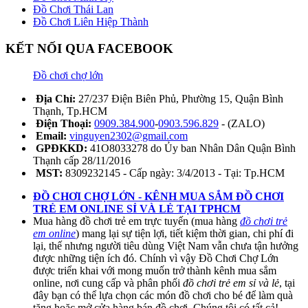
Đồ Chơi Thái Lan
Đồ Chơi Liên Hiệp Thành
KẾT NỐI QUA FACEBOOK
Đồ chơi chợ lớn
Địa Chỉ:
27/237 Điện Biên Phủ, Phường 15, Quận Bình
Thạnh, Tp.HCM
Điện Thoại:
0909.384.900
-
0903.596.829
- (ZALO)
Email:
vinguyen2302@gmail.com
GPĐKKD:
41O8033278 do Ủy ban Nhân Dân Quận Bình
Thạnh cấp 28/11/2016
MST:
8309232145 - Cấp ngày: 3/4/2013 - Tại: Tp.HCM
ĐỒ CHƠI CHỢ LỚN - KÊNH MUA SẮM ĐỒ CHƠI
TRẺ EM ONLINE SỈ VÀ LẺ TẠI TPHCM
Mua hàng đồ chơi trẻ em trực tuyến (mua hàng
đồ chơi trẻ
em online
) mang lại sự tiện lợi, tiết kiệm thời gian, chi phí đi
lại, thế nhưng người tiêu dùng Việt Nam vẫn chưa tận hưởng
được những tiện ích đó. Chính vì vậy Đồ Chơi Chợ Lớn
được triển khai với mong muốn trở thành kênh mua sắm
online, nơi cung cấp và phân phối
đồ chơi trẻ em sỉ và lẻ
, tại
đây bạn có thể lựa chọn các món đồ chơi cho bé để làm quà
tặng hoặc mở cửa hàng bán đồ chơi. Chúng tôi có tất cả!