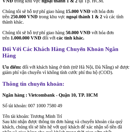
VNĐ
trong khu vực
ngoại thành 1 & 2
tại Tp. HCM.
Chúng tôi sẽ hỗ trợ phí giao hàng
15.000 VNĐ
với hóa đơn
trên
250.000 VNĐ
trong khu vực
ngoại thành 1 & 2
và các tỉnh
thành khác.
Chúng tôi sẽ hỗ trợ phí giao hàng
50.000 VNĐ
với hóa đơn
trên
1.000.000 VNĐ
đối với
các tỉnh khác.
Đối Với Các Khách Hàng Chuyển Khoản Ngân
Hàng
Ưu điểm:
đối với khách hàng ở tỉnh (trừ Hà Nội, Đà Nẵng) sẽ được
giảm phí vận chuyển vì không tính cước phí thu hộ (COD).
Thông tin chuyển khoản:
Ngân hàng : Vietcombank - Quận 10, TP. HCM
Số tài khoản: 007 1000 7580 49
Tên tài khoản: Trương Minh Trí
Sau khi nhận được thông tin đơn hàng và chuyển khoản của quý
khách, chúng tôi sẽ liên hệ với quý khách để xác nhận số tiền đã