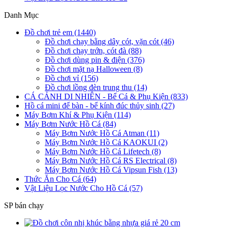
Danh Mục
Đồ chơi trẻ em (1440)
Đồ chơi chạy bằng dây cót, vặn cót (46)
Đồ chơi chạy trớn, cót đà (88)
Đồ chơi dùng pin & điện (376)
Đồ chơi mặt nạ Halloween (8)
Đồ chơi vỉ (156)
Đồ chơi lồng đèn trung thu (14)
CÁ CẢNH DI NHIÊN - Bể Cá & Phụ Kiện (833)
Hồ cá mini để bàn - bể kính đúc thủy sinh (27)
Máy Bơm Khí & Phụ Kiện (114)
Máy Bơm Nước Hồ Cá (84)
Máy Bơm Nước Hồ Cá Atman (11)
Máy Bơm Nước Hồ Cá KAOKUI (2)
Máy Bơm Nước Hồ Cá Lifetech (8)
Máy Bơm Nước Hồ Cá RS Electrical (8)
Máy Bơm Nước Hồ Cá Vipsun Fish (13)
Thức Ăn Cho Cá (64)
Vật Liệu Lọc Nước Cho Hồ Cá (57)
SP bán chạy