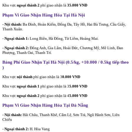
Khu vực
ngoại thành 2
phí giao nhận là
35.000 VNĐ
Phạm Vi Giao Nhận Hàng Hóa Tại Hà Nội
- Nội thành:
Ba Đình, Hoàn Kiếm, Đống Đa, Tây Hồ, Hai Bà Trưng, Cầu Giấy,
Thanh Xuân.
-
Ngoại thành 1:
Long Biên, Hà Đông, Từ Liêm, Hoàng Mai.
- Ngoại thành 2:
Đông Anh, Gia Lâm, Hoài Đức, Chương Mỹ, Mê Linh, Đan
Phượng, Thanh Oai, Thanh Trì.
Bảng Phí Giao Nhận Tại Hà Nội (0.5/kg, +10.000 / 0.5kg tiếp theo
)
Khu vực
nội thành
phí giao nhận là 3
0.000 VNĐ
Khu vực
ngoại thành 1
phí giao nhận là 3
5.000 VNĐ
Khu vực
ngoại thành 2
phí giao nhận là 4
5.000 VNĐ
Phạm Vi Giao Nhận Hàng Hóa Tại Đà Nẵng
- Nội thành:
Hải Châu, Thanh Khê, Cẩm Lệ, Sơn Trà, Ngũ Hành Sơn, Liên
Chiểu
- Ngoại thành 2:
H. Hòa Vang