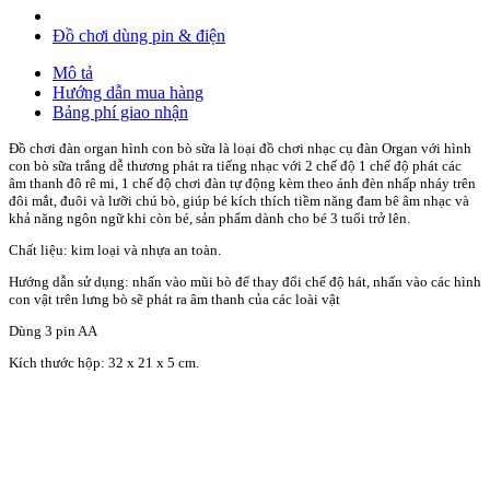
Đồ chơi dùng pin & điện
Mô tả
Hướng dẫn mua hàng
Bảng phí giao nhận
Đồ chơi đàn organ hình con bò sữa là loại đồ chơi nhạc cụ đàn Organ với hình
con bò sữa trắng dễ thương phát ra tiếng nhạc với 2 chế độ 1 chế độ phát các
âm thanh đô rê mi, 1 chế độ chơi đàn tự động kèm theo ánh đèn nhấp nháy trên
đôi mắt, đuôi và lưỡi chú bò, giúp bé kích thích tiềm năng đam bê âm nhạc và
khả năng ngôn ngữ khi còn bé, sản phẩm dành cho bé 3 tuổi trở lên.
Chất liệu: kim loại và nhựa an toàn.
Hướng dẫn sử dụng: nhấn vào mũi bò để thay đổi chế độ hát, nhấn vào các hình
con vật trên lưng bò sẽ phát ra âm thanh của các loài vật
Dùng 3 pin AA
Kích thước hộp: 32 x 21 x 5 cm.