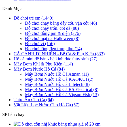
Danh Mục
Đồ chơi trẻ em (1440)
Đồ chơi chạy bằng dây cót, vặn cót (46)
Đồ chơi chạy trớn, cót đà (88)
Đồ chơi dùng pin & điện (376)
Đồ chơi mặt nạ Halloween (8)
Đồ chơi vỉ (156)
Đồ chơi lồng đèn trung thu (14)
CÁ CẢNH DI NHIÊN - Bể Cá & Phụ Kiện (833)
Hồ cá mini để bàn - bể kính đúc thủy sinh (27)
Máy Bơm Khí & Phụ Kiện (114)
Máy Bơm Nước Hồ Cá (84)
Máy Bơm Nước Hồ Cá Atman (11)
Máy Bơm Nước Hồ Cá KAOKUI (2)
Máy Bơm Nước Hồ Cá Lifetech (8)
Máy Bơm Nước Hồ Cá RS Electrical (8)
Máy Bơm Nước Hồ Cá Vipsun Fish (13)
Thức Ăn Cho Cá (64)
Vật Liệu Lọc Nước Cho Hồ Cá (57)
SP bán chạy