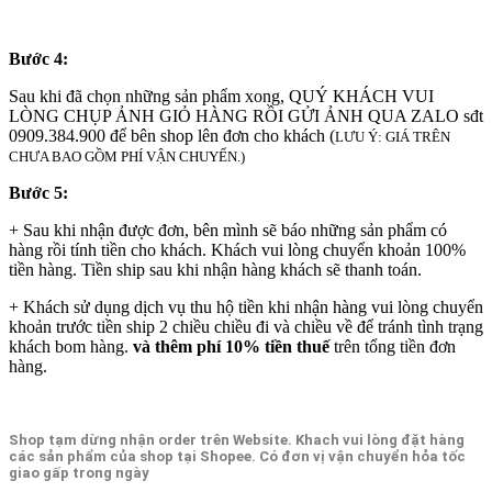
Bước 4:
Sau khi đã chọn những sản phẩm xong, QUÝ KHÁCH VUI
LÒNG CHỤP ẢNH GIỎ HÀNG RỒI GỬI ẢNH QUA ZALO sđt
0909.384.900 để bên shop lên đơn cho khách (
LƯU Ý: GIÁ TRÊN
CHƯA BAO GỒM PHÍ VẬN CHUYỂN.)
Bước 5:
+ Sau khi nhận được đơn, bên mình sẽ báo những sản phẩm có
hàng rồi tính tiền cho khách. Khách vui lòng chuyển khoản 100%
tiền hàng. Tiền ship sau khi nhận hàng khách sẽ thanh toán.
+ Khách sử dụng dịch vụ thu hộ tiền khi nhận hàng vui lòng chuyển
khoản trước tiền ship 2 chiều chiều đi và chiều về để tránh tình trạng
khách bom hàng.
và thêm phí 10% tiền thuế
trên tổng tiền đơn
hàng.
Shop tạm dừng nhận order trên Website. Khach vui lòng đặt hàng
các sản phẩm của shop tại Shopee. Có đơn vị vận chuyển hỏa tốc
giao gấp trong ngày