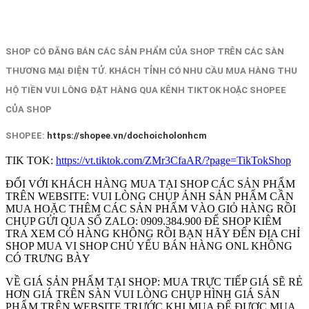
SHOP CÓ ĐĂNG BÁN CÁC SẢN PHẨM CỦA SHOP TRÊN CÁC SÀN
THƯƠNG MẠI ĐIỆN TỬ. KHÁCH TỈNH CÓ NHU CẦU MUA HÀNG THU
HỘ TIỀN VUI LÒNG ĐẶT HÀNG QUA KÊNH TIKTOK HOẶC SHOPEE
CỦA SHOP
SHOPEE:
https://shopee.vn/dochoicholonhcm
TIK TOK:
https://vt.tiktok.com/ZMr3CfaAR/?page=TikTokShop
ĐỐI VỚI KHÁCH HÀNG MUA TẠI SHOP CÁC SẢN PHẨM
TRÊN WEBSITE: VUI LÒNG CHỤP ẢNH SẢN PHẨM CẦN
MUA HOẶC THÊM CÁC SẢN PHẨM VÀO GIỎ HÀNG RỒI
CHỤP GỬI QUA SỐ ZALO: 0909.384.900 ĐỂ SHOP KIÊM
TRA XEM CÓ HÀNG KHÔNG RỒI BẠN HÃY ĐẾN ĐỊA CHỈ
SHOP MUA VI SHOP CHỦ YẾU BÁN HÀNG ONL KHÔNG
CÓ TRƯNG BÀY
VỀ GIÁ SẢN PHẨM TẠI SHOP: MUA TRỰC TIẾP GIÁ SẼ RẺ
HƠN GIÁ TRÊN SÀN VUI LÒNG CHỤP HÌNH GIÁ SẢN
PHẨM TRÊN WEBSITE TRƯỚC KHI MUA ĐẾ ĐƯỢC MUA