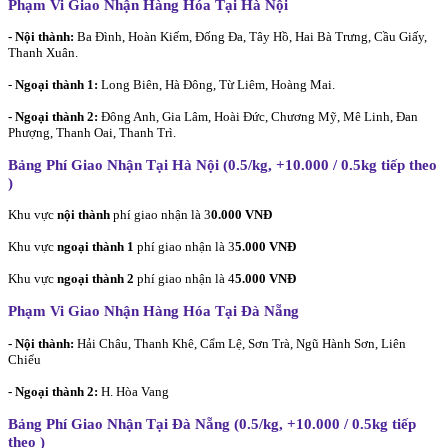
Phạm Vi Giao Nhận Hàng Hóa Tại Hà Nội
- Nội thành:
Ba Đình, Hoàn Kiếm, Đống Đa, Tây Hồ, Hai Bà Trưng, Cầu Giấy,
Thanh Xuân.
-
Ngoại thành 1:
Long Biên, Hà Đông, Từ Liêm, Hoàng Mai.
- Ngoại thành 2:
Đông Anh, Gia Lâm, Hoài Đức, Chương Mỹ, Mê Linh, Đan
Phượng, Thanh Oai, Thanh Trì.
Bảng Phí Giao Nhận Tại Hà Nội (0.5/kg, +10.000 / 0.5kg tiếp theo
)
Khu vực
nội thành
phí giao nhận là 3
0.000 VNĐ
Khu vực
ngoại thành 1
phí giao nhận là 3
5.000 VNĐ
Khu vực
ngoại thành 2
phí giao nhận là 4
5.000 VNĐ
Phạm Vi Giao Nhận Hàng Hóa Tại Đà Nẵng
- Nội thành:
Hải Châu, Thanh Khê, Cẩm Lệ, Sơn Trà, Ngũ Hành Sơn, Liên
Chiểu
- Ngoại thành 2:
H. Hòa Vang
Bảng Phí Giao Nhận Tại Đà Nẵng (0.5/kg, +10.000 / 0.5kg tiếp
theo
)