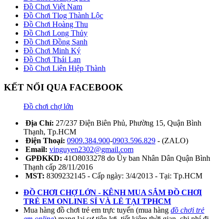
Đồ Chơi Việt Nam
Đồ Chơi Tlog Thành Lộc
Đồ Chơi Hoàng Thu
Đồ Chơi Long Thủy
Đồ Chơi Đồng Sanh
Đồ Chơi Minh Ký
Đồ Chơi Thái Lan
Đồ Chơi Liên Hiệp Thành
KẾT NỐI QUA FACEBOOK
Đồ chơi chợ lớn
Địa Chỉ:
27/237 Điện Biên Phủ, Phường 15, Quận Bình
Thạnh, Tp.HCM
Điện Thoại:
0909.384.900
-
0903.596.829
- (ZALO)
Email:
vinguyen2302@gmail.com
GPĐKKD:
41O8033278 do Ủy ban Nhân Dân Quận Bình
Thạnh cấp 28/11/2016
MST:
8309232145 - Cấp ngày: 3/4/2013 - Tại: Tp.HCM
ĐỒ CHƠI CHỢ LỚN - KÊNH MUA SẮM ĐỒ CHƠI
TRẺ EM ONLINE SỈ VÀ LẺ TẠI TPHCM
Mua hàng đồ chơi trẻ em trực tuyến (mua hàng
đồ chơi trẻ
em online
) mang lại sự tiện lợi, tiết kiệm thời gian, chi phí đi