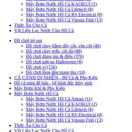
Máy Bơm Nước Hồ Cá KAOKUI (2)
Máy Bơm Nước Hồ Cá Lifetech (8)
Máy Bơm Nước Hồ Cá RS Electrical (8)
Máy Bơm Nước Hồ Cá Vipsun Fish (13)
Thức Ăn Cho Cá
Vật Liệu Lọc Nước Cho Hồ Cá
Đồ chơi trẻ em
Đồ chơi chạy bằng dây cót, vặn cót (46)
Đồ chơi chạy trớn, cót đà (88)
Đồ chơi dùng pin & điện (376)
Đồ chơi mặt nạ Halloween (8)
Đồ chơi vỉ (156)
Đồ chơi lồng đèn trung thu (14)
CÁ CẢNH DI NHIÊN - Bể Cá & Phụ Kiện
Hồ cá mini để bàn - bể kính đúc thủy sinh
Máy Bơm Khí & Phụ Kiện
Máy Bơm Nước Hồ Cá
Máy Bơm Nước Hồ Cá Atman (11)
Máy Bơm Nước Hồ Cá KAOKUI (2)
Máy Bơm Nước Hồ Cá Lifetech (8)
Máy Bơm Nước Hồ Cá RS Electrical (8)
Máy Bơm Nước Hồ Cá Vipsun Fish (13)
Thức Ăn Cho Cá
Vật Liệu Lọc Nước Cho Hồ Cá