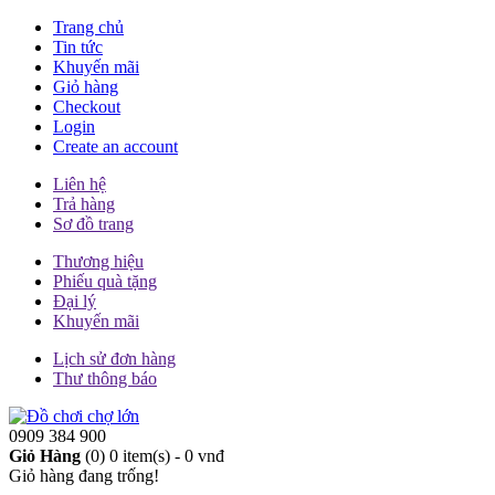
Trang chủ
Tin tức
Khuyến mãi
Giỏ hàng
Checkout
Login
Create an account
Liên hệ
Trả hàng
Sơ đồ trang
Thương hiệu
Phiếu quà tặng
Đại lý
Khuyến mãi
Lịch sử đơn hàng
Thư thông báo
0909 384 900
Giỏ Hàng
(0)
0 item(s) - 0 vnđ
Giỏ hàng đang trống!