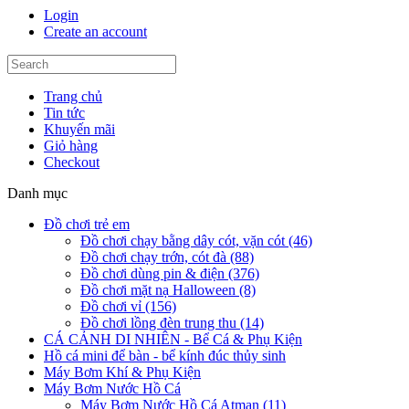
Login
Create an account
Trang chủ
Tin tức
Khuyến mãi
Giỏ hàng
Checkout
Danh mục
Đồ chơi trẻ em
Đồ chơi chạy bằng dây cót, vặn cót (46)
Đồ chơi chạy trớn, cót đà (88)
Đồ chơi dùng pin & điện (376)
Đồ chơi mặt nạ Halloween (8)
Đồ chơi vỉ (156)
Đồ chơi lồng đèn trung thu (14)
CÁ CẢNH DI NHIÊN - Bể Cá & Phụ Kiện
Hồ cá mini để bàn - bể kính đúc thủy sinh
Máy Bơm Khí & Phụ Kiện
Máy Bơm Nước Hồ Cá
Máy Bơm Nước Hồ Cá Atman (11)