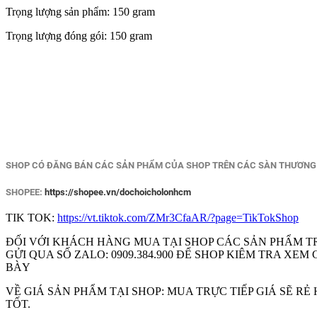
Trọng lượng sản phẩm: 150 gram
Trọng lượng đóng gói: 150 gram
SHOP CÓ ĐĂNG BÁN CÁC SẢN PHẨM CỦA SHOP TRÊN CÁC SÀN THƯƠNG M
SHOPEE:
https://shopee.vn/dochoicholonhcm
TIK TOK:
https://vt.tiktok.com/ZMr3CfaAR/?page=TikTokShop
ĐỐI VỚI KHÁCH HÀNG MUA TẠI SHOP CÁC SẢN PHẨM T
GỬI QUA SỐ ZALO: 0909.384.900 ĐỂ SHOP KIÊM TRA X
BÀY
VỀ GIÁ SẢN PHẨM TẠI SHOP: MUA TRỰC TIẾP GIÁ SẼ R
TỐT.