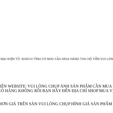
ẠI ĐIỆN TỬ. KHÁCH TỈNH CÓ NHU CẦU MUA HÀNG THU HỘ TIỀN VUI LÒ
RÊN WEBSITE: VUI LÒNG CHỤP ẢNH SẢN PHẨM CẦN MUA
EM CÓ HÀNG KHÔNG RỒI BẠN HÃY ĐẾN ĐỊA CHỈ SHOP MU
Ẻ HƠN GIÁ TRÊN SÀN VUI LÒNG CHỤP HÌNH GIÁ SẢN PHẨ