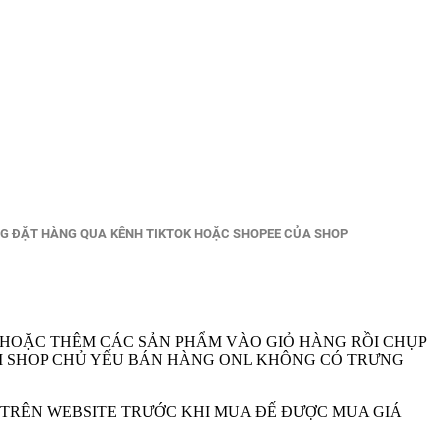
NG ĐẶT HÀNG QUA KÊNH TIKTOK HOẶC SHOPEE CỦA SHOP
 HOẶC THÊM CÁC SẢN PHẨM VÀO GIỎ HÀNG RỒI CHỤP
A VI SHOP CHỦ YẾU BÁN HÀNG ONL KHÔNG CÓ TRƯNG
M TRÊN WEBSITE TRƯỚC KHI MUA ĐẾ ĐƯỢC MUA GIÁ