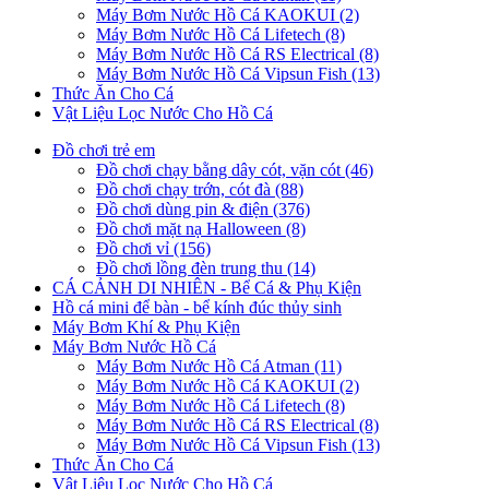
Máy Bơm Nước Hồ Cá KAOKUI (2)
Máy Bơm Nước Hồ Cá Lifetech (8)
Máy Bơm Nước Hồ Cá RS Electrical (8)
Máy Bơm Nước Hồ Cá Vipsun Fish (13)
Thức Ăn Cho Cá
Vật Liệu Lọc Nước Cho Hồ Cá
Đồ chơi trẻ em
Đồ chơi chạy bằng dây cót, vặn cót (46)
Đồ chơi chạy trớn, cót đà (88)
Đồ chơi dùng pin & điện (376)
Đồ chơi mặt nạ Halloween (8)
Đồ chơi vỉ (156)
Đồ chơi lồng đèn trung thu (14)
CÁ CẢNH DI NHIÊN - Bể Cá & Phụ Kiện
Hồ cá mini để bàn - bể kính đúc thủy sinh
Máy Bơm Khí & Phụ Kiện
Máy Bơm Nước Hồ Cá
Máy Bơm Nước Hồ Cá Atman (11)
Máy Bơm Nước Hồ Cá KAOKUI (2)
Máy Bơm Nước Hồ Cá Lifetech (8)
Máy Bơm Nước Hồ Cá RS Electrical (8)
Máy Bơm Nước Hồ Cá Vipsun Fish (13)
Thức Ăn Cho Cá
Vật Liệu Lọc Nước Cho Hồ Cá