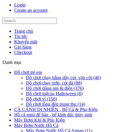
Login
Create an account
Trang chủ
Tin tức
Khuyến mãi
Giỏ hàng
Checkout
Danh mục
Đồ chơi trẻ em
Đồ chơi chạy bằng dây cót, vặn cót (46)
Đồ chơi chạy trớn, cót đà (88)
Đồ chơi dùng pin & điện (376)
Đồ chơi mặt nạ Halloween (8)
Đồ chơi vỉ (156)
Đồ chơi lồng đèn trung thu (14)
CÁ CẢNH DI NHIÊN - Bể Cá & Phụ Kiện
Hồ cá mini để bàn - bể kính đúc thủy sinh
Máy Bơm Khí & Phụ Kiện
Máy Bơm Nước Hồ Cá
Máy Bơm Nước Hồ Cá Atman (11)