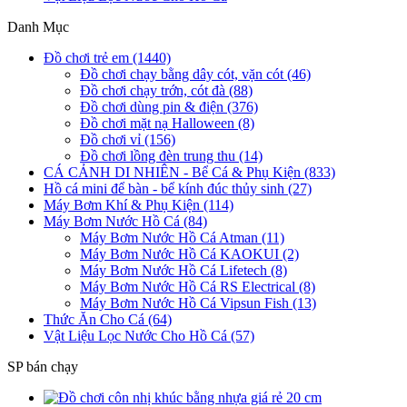
Danh Mục
Đồ chơi trẻ em (1440)
Đồ chơi chạy bằng dây cót, vặn cót (46)
Đồ chơi chạy trớn, cót đà (88)
Đồ chơi dùng pin & điện (376)
Đồ chơi mặt nạ Halloween (8)
Đồ chơi vỉ (156)
Đồ chơi lồng đèn trung thu (14)
CÁ CẢNH DI NHIÊN - Bể Cá & Phụ Kiện (833)
Hồ cá mini để bàn - bể kính đúc thủy sinh (27)
Máy Bơm Khí & Phụ Kiện (114)
Máy Bơm Nước Hồ Cá (84)
Máy Bơm Nước Hồ Cá Atman (11)
Máy Bơm Nước Hồ Cá KAOKUI (2)
Máy Bơm Nước Hồ Cá Lifetech (8)
Máy Bơm Nước Hồ Cá RS Electrical (8)
Máy Bơm Nước Hồ Cá Vipsun Fish (13)
Thức Ăn Cho Cá (64)
Vật Liệu Lọc Nước Cho Hồ Cá (57)
SP bán chạy