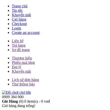
Trang chủ
Tin tức
Khuyến mãi
Giỏ hàng
Checkout
Login
Create an account
Liên hệ
Trả hàng
Sơ đồ trang
Thương hiệu
Phiếu quà tặng
Đại lý
Khuyến mãi
Lịch sử đơn hàng
Thư thông báo
0909 384 900
Giỏ Hàng
(0)
0 item(s) - 0 vnđ
Giỏ hàng đang trống!