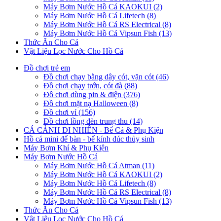
Máy Bơm Nước Hồ Cá KAOKUI (2)
Máy Bơm Nước Hồ Cá Lifetech (8)
Máy Bơm Nước Hồ Cá RS Electrical (8)
Máy Bơm Nước Hồ Cá Vipsun Fish (13)
Thức Ăn Cho Cá
Vật Liệu Lọc Nước Cho Hồ Cá
Đồ chơi trẻ em
Đồ chơi chạy bằng dây cót, vặn cót (46)
Đồ chơi chạy trớn, cót đà (88)
Đồ chơi dùng pin & điện (376)
Đồ chơi mặt nạ Halloween (8)
Đồ chơi vỉ (156)
Đồ chơi lồng đèn trung thu (14)
CÁ CẢNH DI NHIÊN - Bể Cá & Phụ Kiện
Hồ cá mini để bàn - bể kính đúc thủy sinh
Máy Bơm Khí & Phụ Kiện
Máy Bơm Nước Hồ Cá
Máy Bơm Nước Hồ Cá Atman (11)
Máy Bơm Nước Hồ Cá KAOKUI (2)
Máy Bơm Nước Hồ Cá Lifetech (8)
Máy Bơm Nước Hồ Cá RS Electrical (8)
Máy Bơm Nước Hồ Cá Vipsun Fish (13)
Thức Ăn Cho Cá
Vật Liệu Lọc Nước Cho Hồ Cá