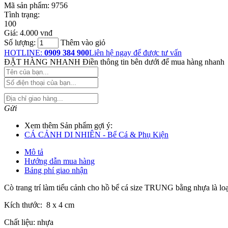
Mã sản phẩm:
9756
Tình trạng:
100
Giá:
4.000 vnđ
Số lượng:
Thêm vào giỏ
HOTLINE:
0909 384 900
Liên hệ ngay để được tư vấn
ĐẶT HÀNG NHANH
Điền thông tin bên dưới để mua hàng nhanh
Gửi
Xem thêm Sản phẩm gợi ý:
CÁ CẢNH DI NHIÊN - Bể Cá & Phụ Kiện
Mô tả
Hướng dẫn mua hàng
Bảng phí giao nhận
Cò trang trí làm tiểu cảnh cho hồ bể cá size TRUNG bằng nhựa là loại 
Kích thước: 8 x 4 cm
Chất liệu: nhựa