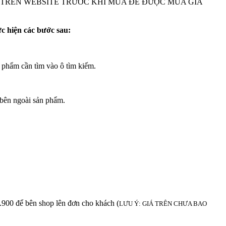
M TRÊN WEBSITE TRƯỚC KHI MUA ĐẾ ĐƯỢC MUA GIÁ
ực hiện các bước sau:
 phẩm cần tìm vào ô tìm kiếm.
bên ngoài sản phẩm.
để bên shop lên đơn cho khách (
LƯU Ý: GIÁ TRÊN CHƯA BAO