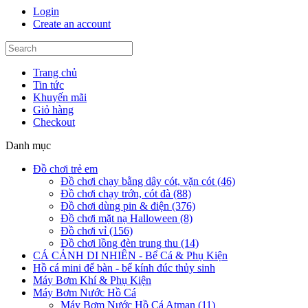
Login
Create an account
Trang chủ
Tin tức
Khuyến mãi
Giỏ hàng
Checkout
Danh mục
Đồ chơi trẻ em
Đồ chơi chạy bằng dây cót, vặn cót (46)
Đồ chơi chạy trớn, cót đà (88)
Đồ chơi dùng pin & điện (376)
Đồ chơi mặt nạ Halloween (8)
Đồ chơi vỉ (156)
Đồ chơi lồng đèn trung thu (14)
CÁ CẢNH DI NHIÊN - Bể Cá & Phụ Kiện
Hồ cá mini để bàn - bể kính đúc thủy sinh
Máy Bơm Khí & Phụ Kiện
Máy Bơm Nước Hồ Cá
Máy Bơm Nước Hồ Cá Atman (11)