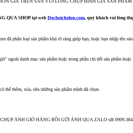
Ẻ HƠN GIÁ TRÊN SÀN VUI LÒNG CHỤP HÌNH GIÁ SẢN PHẨ
 QUA SHOP tại web
Dochoicholon.com
, quý khách vui lòng th
m đã phân loại sản phẩm khá rõ ràng giúp bạn, hoặc bạn nhập tên sản
ỏ" ngoài danh mục sản phẩm hoặc trong phần chi tiết sản phẩm hoặc 
có thể thêm, xóa, sửa những sản phẩm mình đã chọn.
 CHỤP ẢNH GIỎ HÀNG RỒI GỬI ẢNH QUA ZALO sđt 0909.384.900 