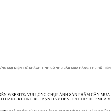
NG MẠI ĐIỆN TỬ. KHÁCH TỈNH CÓ NHU CẦU MUA HÀNG THU HỘ TIỀN
RÊN WEBSITE: VUI LÒNG CHỤP ẢNH SẢN PHẨM CẦN MUA
EM CÓ HÀNG KHÔNG RỒI BẠN HÃY ĐẾN ĐỊA CHỈ SHOP MU