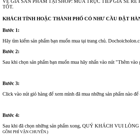
VỀ GIÁ SẢN PHẨM TẠI SHOP: MUA TRỰC TIẾP GIÁ SẼ R
TỐT.
KHÁCH TỈNH HOẶC THÀNH PHỐ CÓ NHƯ CẦU ĐẶT HÀNG
Bước 1:
Hãy tìm kiếm sản phẩm bạn muốn mua tại trang chủ. Dochoicholon.co
Bước 2:
Sau khi chọn sản phẩm bạn muốn mua hãy nhấn vào nút "Thêm vào gi
Bước 3:
Click vào nút giỏ hàng để xem mình đã mua những sản phẩm nào để 
Bước 4:
Sau khi đã chọn những sản phẩm xong, QUÝ KHÁCH VUI LÒNG
GỒM PHÍ VẬN CHUYỂN.)