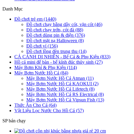
Danh Mục
Đồ chơi trẻ em (1440)
Đồ chơi chạy bằng dây cót, vặn cót (46)
Đồ chơi chạy trớn, cót đà (88)
Đồ chơi dùng pin & điện (376)
Đồ chơi mặt nạ Halloween (8)
Đồ chơi vỉ (156)
Đồ chơi lồng đèn trung thu (14)
CÁ CẢNH DI NHIÊN - Bể Cá & Phụ Kiện (833)
Hồ cá mini để bàn - bể kính đúc thủy sinh (27)
Máy Bơm Khí & Phụ Kiện (114)
Máy Bơm Nước Hồ Cá (84)
Máy Bơm Nước Hồ Cá Atman (11)
Máy Bơm Nước Hồ Cá KAOKUI (2)
Máy Bơm Nước Hồ Cá Lifetech (8)
Máy Bơm Nước Hồ Cá RS Electrical (8)
Máy Bơm Nước Hồ Cá Vipsun Fish (13)
Thức Ăn Cho Cá (64)
Vật Liệu Lọc Nước Cho Hồ Cá (57)
SP bán chạy