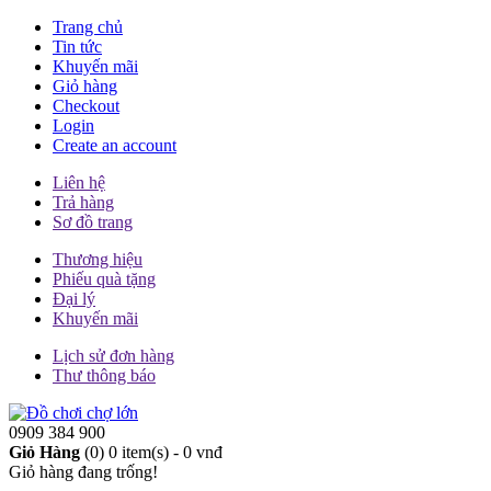
Trang chủ
Tin tức
Khuyến mãi
Giỏ hàng
Checkout
Login
Create an account
Liên hệ
Trả hàng
Sơ đồ trang
Thương hiệu
Phiếu quà tặng
Đại lý
Khuyến mãi
Lịch sử đơn hàng
Thư thông báo
0909 384 900
Giỏ Hàng
(0)
0 item(s) - 0 vnđ
Giỏ hàng đang trống!