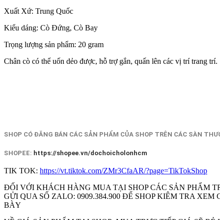
Xuất Xứ: Trung Quốc
Kiểu dáng: Cò Đứng, Cò Bay
Trọng lượng sản phẩm: 20 gram
Chân cò có thể uốn dẻo được, hỗ trợ gắn, quấn lên các vị trí trang trí.
SHOP CÓ ĐĂNG BÁN CÁC SẢN PHẨM CỦA SHOP TRÊN CÁC SÀN THƯƠ
SHOPEE:
https://shopee.vn/dochoicholonhcm
TIK TOK:
https://vt.tiktok.com/ZMr3CfaAR/?page=TikTokShop
ĐỐI VỚI KHÁCH HÀNG MUA TẠI SHOP CÁC SẢN PHẨM T
GỬI QUA SỐ ZALO: 0909.384.900 ĐỂ SHOP KIÊM TRA X
BÀY