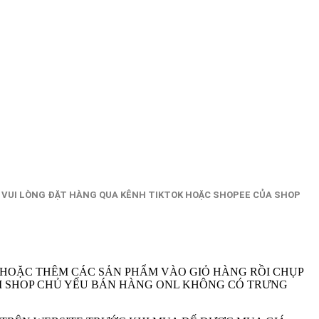
 VUI LÒNG ĐẶT HÀNG QUA KÊNH TIKTOK HOẶC SHOPEE CỦA SHOP
 HOẶC THÊM CÁC SẢN PHẨM VÀO GIỎ HÀNG RỒI CHỤP
A VI SHOP CHỦ YẾU BÁN HÀNG ONL KHÔNG CÓ TRƯNG