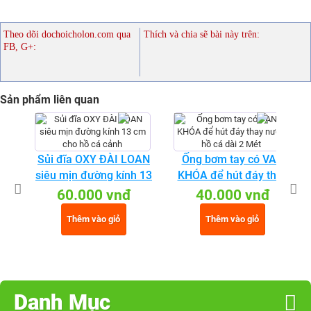
Theo dõi dochoicholon.com qua
Thích và chia sẽ bài này trên:
FB, G+:
Sản phẩm liên quan
Sủi đĩa OXY ĐÀI LOAN
Ống bơm tay có VAN
siêu mịn đường kính 13
KHÓA để hút đáy thay
cm cho hồ cá cảnh
nước hồ cá dài 2 Mét
60.000 vnđ
40.000 vnđ
Thêm vào giỏ
Thêm vào giỏ
Danh Mục