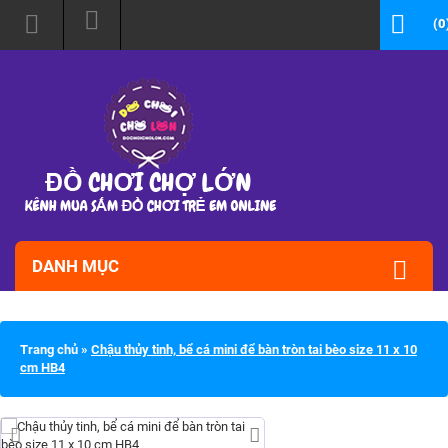
(0
DANH MỤC
Trang chủ
»
Chậu thủy tinh, bể cá mini để bàn tròn tai bèo size 11 x 10
cm HB4