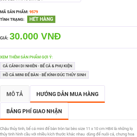
MÃ SẢN PHẨM:
9579
HẾT HÀNG
TÌNH TRẠNG:
30.000 VNĐ
GIÁ:
XEM THÊM SẢN PHẨM GỢI Ý:
CÁ CẢNH DI NHIÊN - BỂ CÁ & PHỤ KIỆN
HỒ CÁ MINI ĐỂ BÀN - BỂ KÍNH ĐÚC THỦY SINH
MÔ TẢ
HƯỚNG DẪN MUA HÀNG
BẢNG PHÍ GIAO NHẬN
Chậu thủy tinh, bể cá mini để bàn tròn tai bèo size 11 x 10 cm HB4 là những lọ
thủy tinh hình cầu với nhiều kích thước khác nhau dùng để nuôi cá, chưng hoa