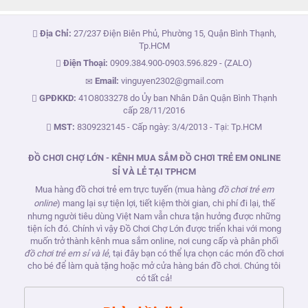
Địa Chỉ:
27/237 Điện Biên Phủ, Phường 15, Quận Bình Thạnh,
Tp.HCM
Điện Thoại:
0909.384.900
-
0903.596.829
- (ZALO)
Email:
vinguyen2302@gmail.com
GPĐKKD:
41O8033278 do Ủy ban Nhân Dân Quận Bình Thạnh
cấp 28/11/2016
MST:
8309232145 - Cấp ngày: 3/4/2013 - Tại: Tp.HCM
ĐỒ CHƠI CHỢ LỚN - KÊNH MUA SẮM ĐỒ CHƠI TRẺ EM ONLINE
SỈ VÀ LẺ TẠI TPHCM
Mua hàng đồ chơi trẻ em trực tuyến (mua hàng
đồ chơi trẻ em
online
) mang lại sự tiện lợi, tiết kiệm thời gian, chi phí đi lại, thế
nhưng người tiêu dùng Việt Nam vẫn chưa tận hưởng được những
tiện ích đó. Chính vì vậy Đồ Chơi Chợ Lớn được triển khai với mong
muốn trở thành kênh mua sắm online, nơi cung cấp và phân phối
đồ chơi trẻ em sỉ và lẻ
, tại đây bạn có thể lựa chọn các món đồ chơi
cho bé để làm quà tặng hoặc mở cửa hàng bán đồ chơi. Chúng tôi
có tất cả!