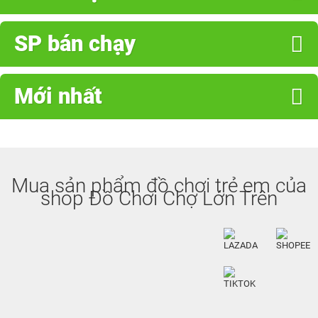
SP bán chạy
Mới nhất
Mua sản phẩm đồ chơi trẻ em của
shop Đồ Chơi Chợ Lớn Trên