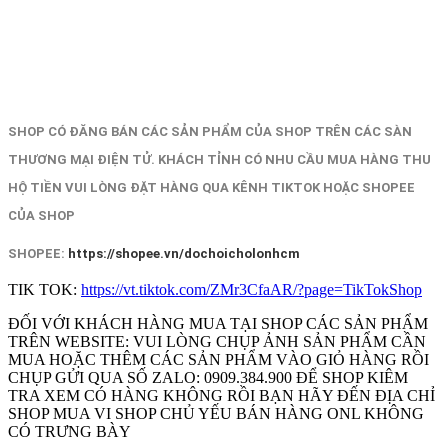
SHOP CÓ ĐĂNG BÁN CÁC SẢN PHẨM CỦA SHOP TRÊN CÁC SÀN
THƯƠNG MẠI ĐIỆN TỬ. KHÁCH TỈNH CÓ NHU CẦU MUA HÀNG THU
HỘ TIỀN VUI LÒNG ĐẶT HÀNG QUA KÊNH TIKTOK HOẶC SHOPEE
CỦA SHOP
SHOPEE:
https://shopee.vn/dochoicholonhcm
TIK TOK:
https://vt.tiktok.com/ZMr3CfaAR/?page=TikTokShop
ĐỐI VỚI KHÁCH HÀNG MUA TẠI SHOP CÁC SẢN PHẨM
TRÊN WEBSITE: VUI LÒNG CHỤP ẢNH SẢN PHẨM CẦN
MUA HOẶC THÊM CÁC SẢN PHẨM VÀO GIỎ HÀNG RỒI
CHỤP GỬI QUA SỐ ZALO: 0909.384.900 ĐỂ SHOP KIÊM
TRA XEM CÓ HÀNG KHÔNG RỒI BẠN HÃY ĐẾN ĐỊA CHỈ
SHOP MUA VI SHOP CHỦ YẾU BÁN HÀNG ONL KHÔNG
CÓ TRƯNG BÀY