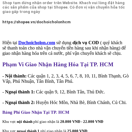
Shop tạm dừng nhận order trên Website. Khach vui lòng đặt hàng
các sản phẩm của shop tại Shopee. Có đơn vị vận chuyển hỏa tốc
giao gấp trong ngày
https://shopee.vn/dochoicholonhcm
Hiện tại
Dochoicholon.com
sử dụng
dịch vụ COD
( quý khách
sẽ thanh toán cho nhà vận chuyển tiền hàng sau khi nhận hàng) để
giao nhận hàng hóa trên cả nước, phí vận chuyển khách sẽ chịu.
Phạm Vi Giao Nhận Hàng Hóa Tại TP. HCM
- Nội thành:
Các quận 1, 2, 3, 4, 5, 6, 7, 8, 10, 11, Bình Thạnh, Gò
Vấp, Phú Nhuận, Tân Bình, Tân Phú.
-
Ngoại thành 1:
Các quận 9, 12, Bình Tân, Thủ Đức.
- Ngoại thành 2:
Huyện Hóc Môn, Nhà Bè, Bình Chánh, Củ Chi.
Bảng Phí Giao Nhận Tại TP. HCM
Khu vực
nội thành
phí giao nhận là
20.000 VNĐ - 22.000 VNĐ
Khu vực
ngoại thành 1
phí giao nhận là
25.000 VNĐ