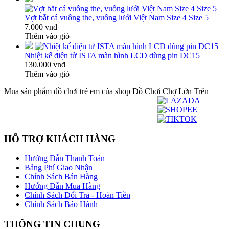
Vợt bắt cá vuông the, vuông lưới Việt Nam Size 4 Size 5
7.000 vnđ
Thêm vào giỏ
Nhiệt kế điện tử ISTA màn hình LCD dùng pin DC15
130.000 vnđ
Thêm vào giỏ
Mua sản phẩm đồ chơi trẻ em của shop Đồ Chơi Chợ Lớn Trên
HỖ TRỢ KHÁCH HÀNG
Hướng Dẫn Thanh Toán
Bảng Phí Giao Nhận
Chính Sách Bán Hàng
Hướng Dẫn Mua Hàng
Chính Sách Đổi Trả - Hoàn Tiền
Chính Sách Bảo Hành
THÔNG TIN CHUNG