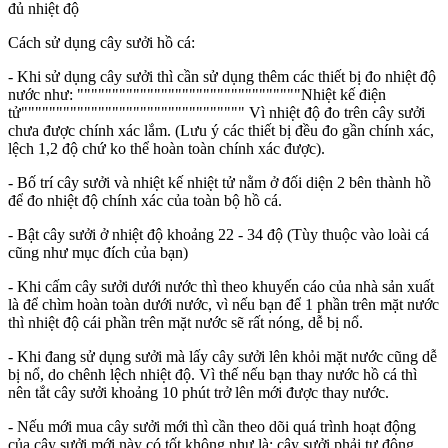
đủ nhiệt độ
Cách sử dụng cây sưởi hồ cá:
- Khi sử dụng cây sưởi thì cần sử dụng thêm các thiết bị đo nhiệt độ
nước như: """"""""""""""""""""""""""""""""Nhiệt kế điện
tử"""""""""""""""""""""""""""""""" Vì nhiệt độ đo trên cây sưởi
chưa được chính xác lắm. (Lưu ý các thiết bị đều đo gần chính xác,
lệch 1,2 độ chứ ko thể hoàn toàn chính xác được).
- Bố trí cây sưởi và nhiệt kế nhiệt tử nằm ở đối diện 2 bên thành hồ
để đo nhiệt độ chính xác của toàn bộ hồ cá.
- Bật cây sưởi ở nhiệt độ khoảng 22 - 34 độ (Tùy thuộc vào loài cá
cũng như mục đích của bạn)
- Khi cấm cây sưởi dưới nước thì theo khuyến cáo của nhà sản xuất
là để chìm hoàn toàn dưới nước, vì nếu bạn để 1 phần trên mặt nước
thì nhiệt độ cái phần trên mặt nước sẽ rất nóng, dễ bị nổ.
- Khi đang sử dụng sưởi mà lấy cây sưởi lên khỏi mặt nước cũng dễ
bị nổ, do chênh lệch nhiệt độ. Vì thế nếu bạn thay nước hồ cá thì
nên tắt cây sưởi khoảng 10 phút trở lên mới được thay nước.
- Nếu mới mua cây sưởi mới thì cần theo dõi quá trình hoạt động
của cây sưởi mới này có tốt không như là: cây sưởi phải tự động