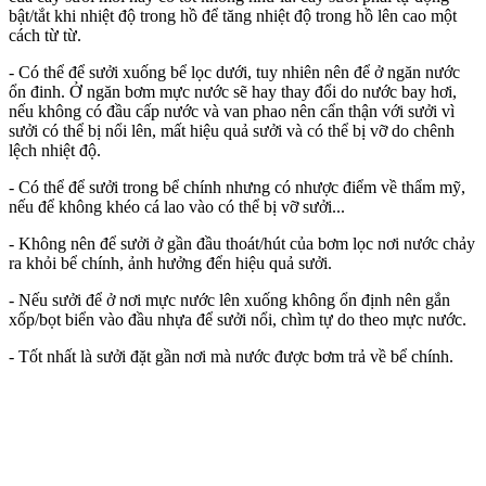
bật/tắt khi nhiệt độ trong hồ để tăng nhiệt độ trong hồ lên cao một
cách từ từ.
- Có thể để sưởi xuống bể lọc dưới, tuy nhiên nên để ở ngăn nước
ổn đinh. Ở ngăn bơm mực nước sẽ hay thay đổi do nước bay hơi,
nếu không có đầu cấp nước và van phao nên cẩn thận với sưởi vì
sưởi có thể bị nổi lên, mất hiệu quả sưởi và có thể bị vỡ do chênh
lệch nhiệt độ.
- Có thể để sưởi trong bể chính nhưng có nhược điểm về thẩm mỹ,
nếu để không khéo cá lao vào có thể bị vỡ sưởi...
- Không nên để sưởi ở gần đầu thoát/hút của bơm lọc nơi nước chảy
ra khỏi bể chính, ảnh hưởng đển hiệu quả sưởi.
- Nếu sưởi để ở nơi mực nước lên xuống không ổn định nên gắn
xốp/bọt biển vào đầu nhựa để sưởi nổi, chìm tự do theo mực nước.
- Tốt nhất là sưởi đặt gần nơi mà nước được bơm trả về bể chính.