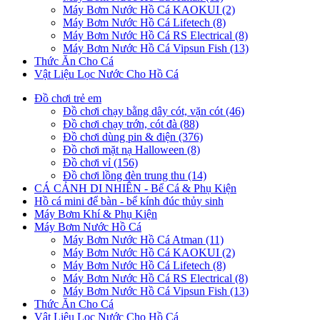
Máy Bơm Nước Hồ Cá KAOKUI (2)
Máy Bơm Nước Hồ Cá Lifetech (8)
Máy Bơm Nước Hồ Cá RS Electrical (8)
Máy Bơm Nước Hồ Cá Vipsun Fish (13)
Thức Ăn Cho Cá
Vật Liệu Lọc Nước Cho Hồ Cá
Đồ chơi trẻ em
Đồ chơi chạy bằng dây cót, vặn cót (46)
Đồ chơi chạy trớn, cót đà (88)
Đồ chơi dùng pin & điện (376)
Đồ chơi mặt nạ Halloween (8)
Đồ chơi vỉ (156)
Đồ chơi lồng đèn trung thu (14)
CÁ CẢNH DI NHIÊN - Bể Cá & Phụ Kiện
Hồ cá mini để bàn - bể kính đúc thủy sinh
Máy Bơm Khí & Phụ Kiện
Máy Bơm Nước Hồ Cá
Máy Bơm Nước Hồ Cá Atman (11)
Máy Bơm Nước Hồ Cá KAOKUI (2)
Máy Bơm Nước Hồ Cá Lifetech (8)
Máy Bơm Nước Hồ Cá RS Electrical (8)
Máy Bơm Nước Hồ Cá Vipsun Fish (13)
Thức Ăn Cho Cá
Vật Liệu Lọc Nước Cho Hồ Cá