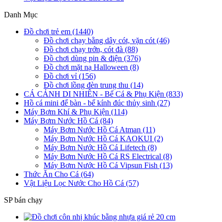
Danh Mục
Đồ chơi trẻ em (1440)
Đồ chơi chạy bằng dây cót, vặn cót (46)
Đồ chơi chạy trớn, cót đà (88)
Đồ chơi dùng pin & điện (376)
Đồ chơi mặt nạ Halloween (8)
Đồ chơi vỉ (156)
Đồ chơi lồng đèn trung thu (14)
CÁ CẢNH DI NHIÊN - Bể Cá & Phụ Kiện (833)
Hồ cá mini để bàn - bể kính đúc thủy sinh (27)
Máy Bơm Khí & Phụ Kiện (114)
Máy Bơm Nước Hồ Cá (84)
Máy Bơm Nước Hồ Cá Atman (11)
Máy Bơm Nước Hồ Cá KAOKUI (2)
Máy Bơm Nước Hồ Cá Lifetech (8)
Máy Bơm Nước Hồ Cá RS Electrical (8)
Máy Bơm Nước Hồ Cá Vipsun Fish (13)
Thức Ăn Cho Cá (64)
Vật Liệu Lọc Nước Cho Hồ Cá (57)
SP bán chạy