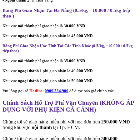
- Ngoại thành 2:
H. Hòa Vang
Bảng Phí Giao Nhận Tại Đà Nẵng (0.5/kg, +10.000 / 0.5kg tiếp
theo
)
Khu vực
nội thành
phí giao nhận là 3
0.000 VNĐ
Khu vực
ngoại thành 2
phí giao nhận là 4
5.000 VNĐ
Bảng Phí Giao Nhận Ước Tính Tại Các Tỉnh Khác (0.5/kg, +10.000 / 0.5kg
tiếp theo
)
Khu vực
nội thành
phí giao nhận là 35
.000 VNĐ
Khu vực
ngoại thành 1
phí giao nhận là 40
.000 VNĐ
Khu vực
ngoại thành 2
phí giao nhận là 50
.000 VNĐ
Vui lòng gọi số
Hotline:
0909.384.900
để được báo giá chính xác.
Chính Sách Hỗ Trợ Phí Vận Chuyển (KHÔNG ÁP
DỤNG VỚI PHỤ KIỆN CÁ CẢNH)
Chúng tôi sẽ giao hàng miễn phí với hóa đơn trên
250.000 VNĐ
trong khu vực
nội thành
tại Tp. HCM.
Chúng tôi sẽ giao hàng miễn phí với hóa đơn trên
500.000