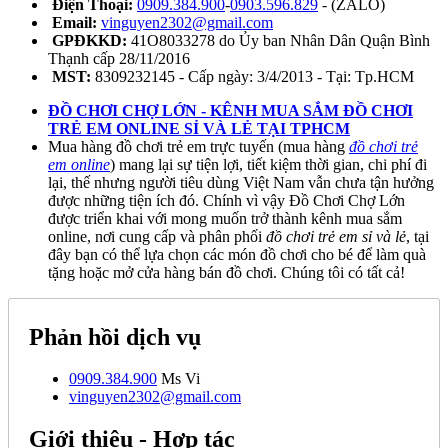
Điện Thoại:
0909.384.900
-
0903.596.829
- (ZALO)
Email:
vinguyen2302@gmail.com
GPĐKKD:
41O8033278 do Ủy ban Nhân Dân Quận Bình
Thạnh cấp 28/11/2016
MST:
8309232145 - Cấp ngày: 3/4/2013 - Tại: Tp.HCM
ĐỒ CHƠI CHỢ LỚN - KÊNH MUA SẮM ĐỒ CHƠI
TRẺ EM ONLINE SỈ VÀ LẺ TẠI TPHCM
Mua hàng đồ chơi trẻ em trực tuyến (mua hàng
đồ chơi trẻ
em online
) mang lại sự tiện lợi, tiết kiệm thời gian, chi phí đi
lại, thế nhưng người tiêu dùng Việt Nam vẫn chưa tận hưởng
được những tiện ích đó. Chính vì vậy Đồ Chơi Chợ Lớn
được triển khai với mong muốn trở thành kênh mua sắm
online, nơi cung cấp và phân phối
đồ chơi trẻ em sỉ và lẻ
, tại
đây bạn có thể lựa chọn các món đồ chơi cho bé để làm quà
tặng hoặc mở cửa hàng bán đồ chơi. Chúng tôi có tất cả!
Phản hồi dịch vụ
0909.384.900
Ms Vi
vinguyen2302@gmail.com
Giới thiệu - Hợp tác