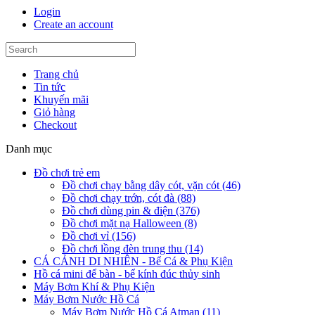
Login
Create an account
Trang chủ
Tin tức
Khuyến mãi
Giỏ hàng
Checkout
Danh mục
Đồ chơi trẻ em
Đồ chơi chạy bằng dây cót, vặn cót (46)
Đồ chơi chạy trớn, cót đà (88)
Đồ chơi dùng pin & điện (376)
Đồ chơi mặt nạ Halloween (8)
Đồ chơi vỉ (156)
Đồ chơi lồng đèn trung thu (14)
CÁ CẢNH DI NHIÊN - Bể Cá & Phụ Kiện
Hồ cá mini để bàn - bể kính đúc thủy sinh
Máy Bơm Khí & Phụ Kiện
Máy Bơm Nước Hồ Cá
Máy Bơm Nước Hồ Cá Atman (11)