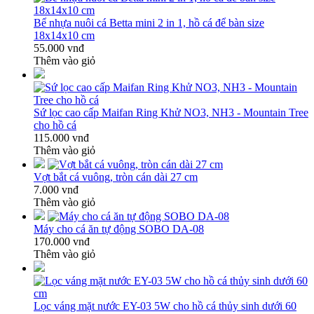
Bể nhựa nuôi cá Betta mini 2 in 1, hồ cá để bàn size
18x14x10 cm
55.000 vnđ
Thêm vào giỏ
Sứ lọc cao cấp Maifan Ring Khử NO3, NH3 - Mountain Tree
cho hồ cá
115.000 vnđ
Thêm vào giỏ
Vợt bắt cá vuông, tròn cán dài 27 cm
7.000 vnđ
Thêm vào giỏ
Máy cho cá ăn tự động SOBO DA-08
170.000 vnđ
Thêm vào giỏ
Lọc váng mặt nước EY-03 5W cho hồ cá thủy sinh dưới 60