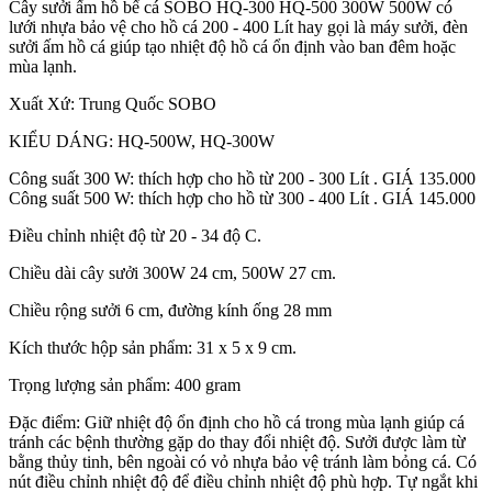
Cây sưởi ấm hồ bể cá SOBO HQ-300 HQ-500 300W 500W có
lưới nhựa bảo vệ cho hồ cá 200 - 400 Lít hay gọi là máy sưởi, đèn
sưởi ấm hồ cá giúp tạo nhiệt độ hồ cá ổn định vào ban đêm hoặc
mùa lạnh.
Xuất Xứ: Trung Quốc SOBO
KIỂU DÁNG: HQ-500W, HQ-300W
Công suất 300 W: thích hợp cho hồ từ 200 - 300 Lít . GIÁ 135.000
Công suất 500 W: thích hợp cho hồ từ 300 - 400 Lít . GIÁ 145.000
Điều chỉnh nhiệt độ từ 20 - 34 độ C.
Chiều dài cây sưởi 300W 24 cm, 500W 27 cm.
Chiều rộng sưởi 6 cm, đường kính ống 28 mm
Kích thước hộp sản phẩm: 31 x 5 x 9 cm.
Trọng lượng sản phẩm: 400 gram
Đặc điểm: Giữ nhiệt độ ổn định cho hồ cá trong mùa lạnh giúp cá
tránh các bệnh thường gặp do thay đổi nhiệt độ. Sưởi được làm từ
bằng thủy tinh, bên ngoài có vỏ nhựa bảo vệ tránh làm bỏng cá. Có
nút điều chỉnh nhiệt độ để điều chỉnh nhiệt độ phù hợp. Tự ngắt khi