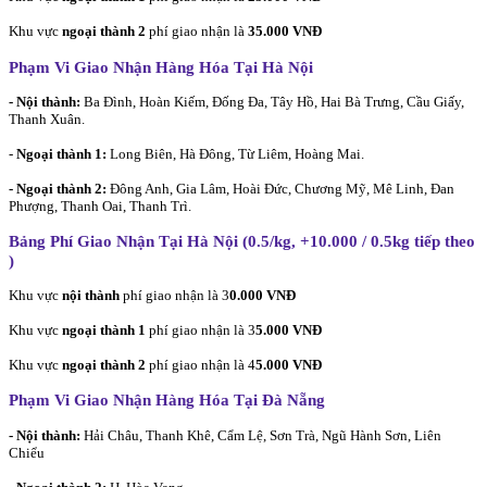
Khu vực
ngoại thành 2
phí giao nhận là
35.000 VNĐ
Phạm Vi Giao Nhận Hàng Hóa Tại Hà Nội
- Nội thành:
Ba Đình, Hoàn Kiếm, Đống Đa, Tây Hồ, Hai Bà Trưng, Cầu Giấy,
Thanh Xuân.
-
Ngoại thành 1:
Long Biên, Hà Đông, Từ Liêm, Hoàng Mai.
- Ngoại thành 2:
Đông Anh, Gia Lâm, Hoài Đức, Chương Mỹ, Mê Linh, Đan
Phượng, Thanh Oai, Thanh Trì.
Bảng Phí Giao Nhận Tại Hà Nội (0.5/kg, +10.000 / 0.5kg tiếp theo
)
Khu vực
nội thành
phí giao nhận là 3
0.000 VNĐ
Khu vực
ngoại thành 1
phí giao nhận là 3
5.000 VNĐ
Khu vực
ngoại thành 2
phí giao nhận là 4
5.000 VNĐ
Phạm Vi Giao Nhận Hàng Hóa Tại Đà Nẵng
- Nội thành:
Hải Châu, Thanh Khê, Cẩm Lệ, Sơn Trà, Ngũ Hành Sơn, Liên
Chiểu