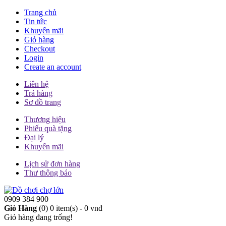
Trang chủ
Tin tức
Khuyến mãi
Giỏ hàng
Checkout
Login
Create an account
Liên hệ
Trả hàng
Sơ đồ trang
Thương hiệu
Phiếu quà tặng
Đại lý
Khuyến mãi
Lịch sử đơn hàng
Thư thông báo
0909 384 900
Giỏ Hàng
(0)
0 item(s) - 0 vnđ
Giỏ hàng đang trống!