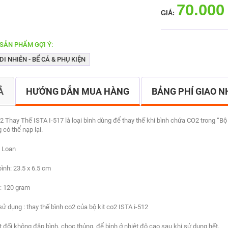
70.000
GIÁ:
SẢN PHẨM GỢI Ý:
I NHIÊN - BỂ CÁ & PHỤ KIỆN
Ả
HƯỚNG DẪN MUA HÀNG
BẢNG PHÍ GIAO 
2 Thay Thế ISTA I-517 là loại bình dùng để thay thế
khi bình chứa CO2 trong “Bộ 
 có thể nạp lại.
i Loan
ình: 23.5 x 6.5 cm
: 120 gram
 dụng : thay thế bình co2 của bộ kit co2 ISTA i-512
t đối không đập bình, chọc thủng, để bình ở nhiệt độ cao sau khi sử dụng hết.