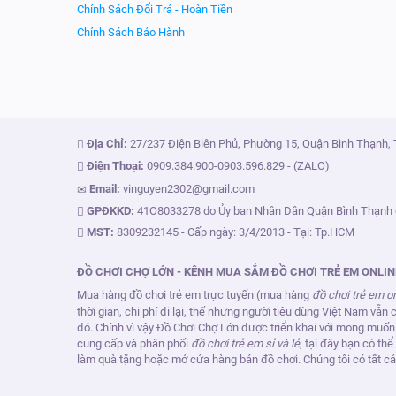
Chính Sách Đổi Trả - Hoàn Tiền
Chính Sách Bảo Hành
Địa Chỉ:
27/237 Điện Biên Phủ, Phường 15, Quận Bình Thạnh,
Điện Thoại:
0909.384.900
-
0903.596.829
- (ZALO)
Email:
vinguyen2302@gmail.com
GPĐKKD:
41O8033278 do Ủy ban Nhân Dân Quận Bình Thạnh 
MST:
8309232145 - Cấp ngày: 3/4/2013 - Tại: Tp.HCM
ĐỒ CHƠI CHỢ LỚN - KÊNH MUA SẮM ĐỒ CHƠI TRẺ EM ONLINE
Mua hàng đồ chơi trẻ em trực tuyến (mua hàng
đồ chơi trẻ em o
thời gian, chi phí đi lại, thế nhưng người tiêu dùng Việt Nam vẫ
đó. Chính vì vậy Đồ Chơi Chợ Lớn được triển khai với mong muốn
cung cấp và phân phối
đồ chơi trẻ em sỉ và lẻ
, tại đây bạn có th
làm quà tặng hoặc mở cửa hàng bán đồ chơi. Chúng tôi có tất cả