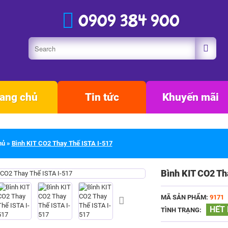
0909 384 900
ang chủ
Tin tức
Khuyến mãi
hủ
»
Bình KIT CO2 Thay Thế ISTA I-517
Bình KIT CO2 Th
MÃ SẢN PHẨM:
9171
HẾT
TÌNH TRẠNG: