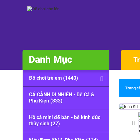
Danh Mục
Tr
Đồ chơi trẻ em (1440)
Trang c
CÁ CẢNH DI NHIÊN - Bể Cá &
Phụ Kiện (833)
Hồ cá mini để bàn - bể kính đúc
thủy sinh (27)