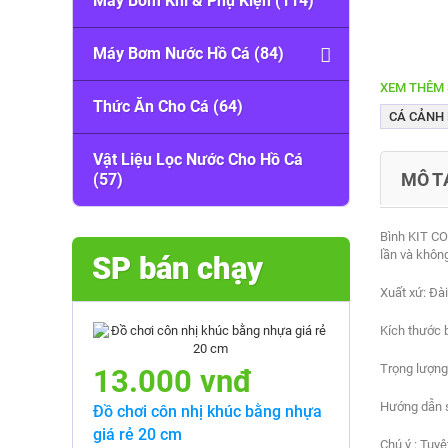
Máy Bơm Khí & Phụ Kiện (114)
Máy Bơm Nước Hồ Cá (84)
XEM THÊM 
Thức Ăn Cho Cá (64)
CÁ CẢNH D
Vật Liệu Lọc Nước Cho Hồ Cá
MÔ T
(57)
Bình KIT CO
lần và không
SP bán chạy
Xuất xứ: Đà
Kích thước b
Trọng lượng
13.000 vnđ
Hướng dẫn sử
Đồ chơi côn nhị khúc bằng nhựa
giá rẻ 20 cm
Chú ý : Tuyệ