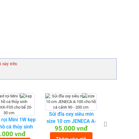
i này trên:
Sủi đĩa oxy siêu min
Máy bơm lọc
 rọi Mini 1W kẹp
size 10 cm JENECA A-
cá cảnh 40
hồ cá thủy sinh
95.000 vnđ
110.000
100 cho hồ cá cảnh 90 -
WP-2680 m
.000 vnđ
 KK-F05 cho bể
200 cm
chìm bể