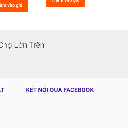
Thêm vào giỏ
Thêm vào
20-30 cm
êm vào giỏ
Chợ Lớn Trên
ẬT
KẾT NỐI QUA FACEBOOK