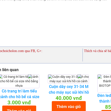
ochoicholon.com qua FB, G+:
Thích và chia sẽ bà
 liên quan
Cuộn dây oxy 31-34 M
Cò trang trí làm tiểu
cho máy sục sủi khí hồ
Đèn led
cảnh cho hồ bể cá size
40.000 vnđ
cá cảnh
thành 
3.000 vnđ
nhỏ bằng nhựa
85
Thêm vào giỏ
BIOTOP