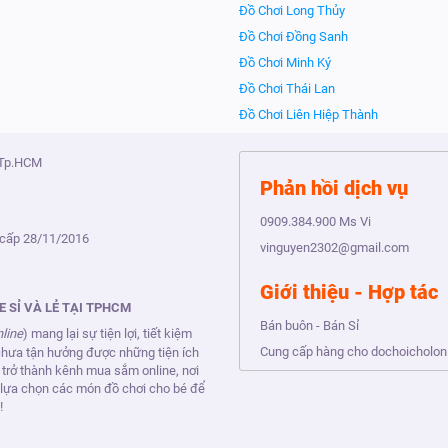
Đồ Chơi Long Thủy
Đồ Chơi Đồng Sanh
Đồ Chơi Minh Ký
Đồ Chơi Thái Lan
Đồ Chơi Liên Hiệp Thành
 Tp.HCM
Phản hồi dịch vụ
0909.384.900
Ms Vi
cấp 28/11/2016
vinguyen2302@gmail.com
Giới thiệu - Hợp tác
 SỈ VÀ LẺ TẠI TPHCM
Bán buôn - Bán Sỉ
nline
) mang lại sự tiện lợi, tiết kiệm
Cung cấp hàng cho dochoicholo
n chưa tận hưởng được những tiện ích
 trở thành kênh mua sắm online, nơi
ể lựa chọn các món đồ chơi cho bé để
!