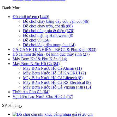
Danh Mục
Đồ chơi trẻ em (1440)
Đồ chơi chạy bằng dây cót, vặn cót (46)
Đồ chơi chạy trớn, cót đà (88)
Đồ chơi dùng pin & điện (376)
Đồ chơi mặt nạ Halloween (8)
Đồ chơi vỉ (156)
Đồ chơi lồng đèn trung thu (14)
CÁ CẢNH DI NHIÊN - Bể Cá & Phụ Kiện (833)
Hồ cá mini để bàn - bể kính đúc thủy sinh (27)
Máy Bơm Khí & Phụ Kiện (114)
Máy Bơm Nước Hồ Cá (84)
Máy Bơm Nước Hồ Cá Atman (11)
Máy Bơm Nước Hồ Cá KAOKUI (2)
Máy Bơm Nước Hồ Cá Lifetech (8)
Máy Bơm Nước Hồ Cá RS Electrical (8)
Máy Bơm Nước Hồ Cá Vipsun Fish (13)
Thức Ăn Cho Cá (64)
Vật Liệu Lọc Nước Cho Hồ Cá (57)
SP bán chạy