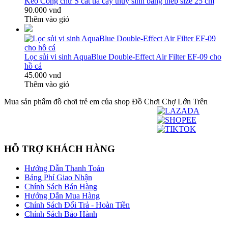
Kéo Cong chữ S cắt tỉa cây thủy sinh bằng thép size 25 cm
90.000 vnđ
Thêm vào giỏ
Lọc sủi vi sinh AquaBlue Double-Effect Air Filter EF-09 cho
hồ cá
45.000 vnđ
Thêm vào giỏ
Mua sản phẩm đồ chơi trẻ em của shop Đồ Chơi Chợ Lớn Trên
HỖ TRỢ KHÁCH HÀNG
Hướng Dẫn Thanh Toán
Bảng Phí Giao Nhận
Chính Sách Bán Hàng
Hướng Dẫn Mua Hàng
Chính Sách Đổi Trả - Hoàn Tiền
Chính Sách Bảo Hành