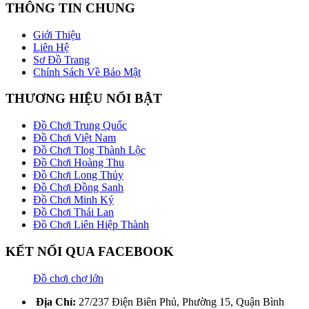
THÔNG TIN CHUNG
Giới Thiệu
Liên Hệ
Sơ Đồ Trang
Chính Sách Về Bảo Mật
THƯƠNG HIỆU NỔI BẬT
Đồ Chơi Trung Quốc
Đồ Chơi Việt Nam
Đồ Chơi Tlog Thành Lộc
Đồ Chơi Hoàng Thu
Đồ Chơi Long Thủy
Đồ Chơi Đồng Sanh
Đồ Chơi Minh Ký
Đồ Chơi Thái Lan
Đồ Chơi Liên Hiệp Thành
KẾT NỐI QUA FACEBOOK
Đồ chơi chợ lớn
Địa Chỉ:
27/237 Điện Biên Phủ, Phường 15, Quận Bình