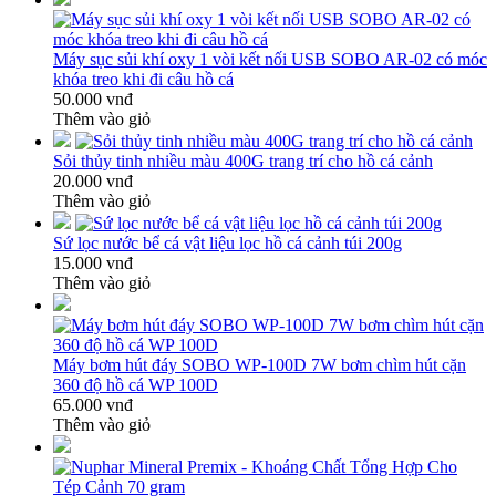
Máy sục sủi khí oxy 1 vòi kết nối USB SOBO AR-02 có móc
khóa treo khi đi câu hồ cá
50.000 vnđ
Thêm vào giỏ
Sỏi thủy tinh nhiều màu 400G trang trí cho hồ cá cảnh
20.000 vnđ
Thêm vào giỏ
Sứ lọc nước bể cá vật liệu lọc hồ cá cảnh túi 200g
15.000 vnđ
Thêm vào giỏ
Máy bơm hút đáy SOBO WP-100D 7W bơm chìm hút cặn
360 độ hồ cá WP 100D
65.000 vnđ
Thêm vào giỏ