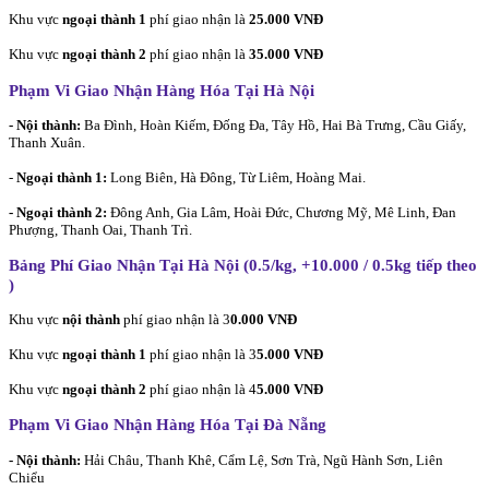
Khu vực
ngoại thành 1
phí giao nhận là
25.000 VNĐ
Khu vực
ngoại thành 2
phí giao nhận là
35.000 VNĐ
Phạm Vi Giao Nhận Hàng Hóa Tại Hà Nội
- Nội thành:
Ba Đình, Hoàn Kiếm, Đống Đa, Tây Hồ, Hai Bà Trưng, Cầu Giấy,
Thanh Xuân.
-
Ngoại thành 1:
Long Biên, Hà Đông, Từ Liêm, Hoàng Mai.
- Ngoại thành 2:
Đông Anh, Gia Lâm, Hoài Đức, Chương Mỹ, Mê Linh, Đan
Phượng, Thanh Oai, Thanh Trì.
Bảng Phí Giao Nhận Tại Hà Nội (0.5/kg, +10.000 / 0.5kg tiếp theo
)
Khu vực
nội thành
phí giao nhận là 3
0.000 VNĐ
Khu vực
ngoại thành 1
phí giao nhận là 3
5.000 VNĐ
Khu vực
ngoại thành 2
phí giao nhận là 4
5.000 VNĐ
Phạm Vi Giao Nhận Hàng Hóa Tại Đà Nẵng
- Nội thành:
Hải Châu, Thanh Khê, Cẩm Lệ, Sơn Trà, Ngũ Hành Sơn, Liên
Chiểu