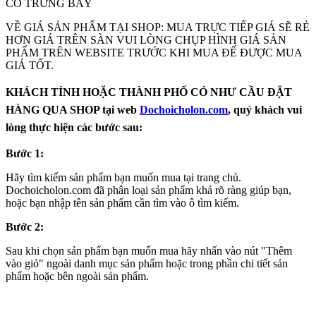
CÓ TRƯNG BÀY
VỀ GIÁ SẢN PHẨM TẠI SHOP: MUA TRỰC TIẾP GIÁ SẼ RẺ
HƠN GIÁ TRÊN SÀN VUI LÒNG CHỤP HÌNH GIÁ SẢN
PHẨM TRÊN WEBSITE TRƯỚC KHI MUA ĐẾ ĐƯỢC MUA
GIÁ TỐT.
KHÁCH TỈNH HOẶC THÀNH PHỐ CÓ NHƯ CẦU ĐẶT
HÀNG QUA SHOP tại web
Dochoicholon.com
, quý khách vui
lòng thực hiện các bước sau:
Bước 1:
Hãy tìm kiếm sản phẩm bạn muốn mua tại trang chủ.
Dochoicholon.com đã phân loại sản phẩm khá rõ ràng giúp bạn,
hoặc bạn nhập tên sản phẩm cần tìm vào ô tìm kiếm.
Bước 2:
Sau khi chọn sản phẩm bạn muốn mua hãy nhấn vào nút "Thêm
vào giỏ" ngoài danh mục sản phẩm hoặc trong phần chi tiết sản
phẩm hoặc bên ngoài sản phẩm.