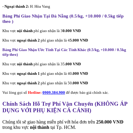
- Ngoại thành 2:
H. Hòa Vang
Bảng Phí Giao Nhận Tại Đà Nẵng (0.5/kg, +10.000 / 0.5kg tiếp
theo
)
Khu vực
nội thành
phí giao nhận là 3
0.000 VNĐ
Khu vực
ngoại thành 2
phí giao nhận là 4
5.000 VNĐ
Bảng Phí Giao Nhận Ước Tính Tại Các Tỉnh Khác (0.5/kg, +10.000 / 0.5kg
tiếp theo
)
Khu vực
nội thành
phí giao nhận là 35
.000 VNĐ
Khu vực
ngoại thành 1
phí giao nhận là 40
.000 VNĐ
Khu vực
ngoại thành 2
phí giao nhận là 50
.000 VNĐ
Vui lòng gọi số
Hotline:
0909.384.900
để được báo giá chính xác.
Chính Sách Hỗ Trợ Phí Vận Chuyển (KHÔNG ÁP
DỤNG VỚI PHỤ KIỆN CÁ CẢNH)
Chúng tôi sẽ giao hàng miễn phí với hóa đơn trên
250.000 VNĐ
trong khu vực
nội thành
tại Tp. HCM.