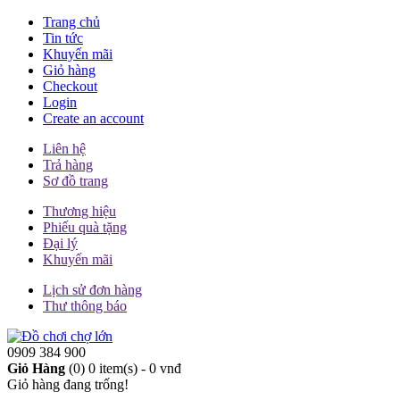
Trang chủ
Tin tức
Khuyến mãi
Giỏ hàng
Checkout
Login
Create an account
Liên hệ
Trả hàng
Sơ đồ trang
Thương hiệu
Phiếu quà tặng
Đại lý
Khuyến mãi
Lịch sử đơn hàng
Thư thông báo
0909 384 900
Giỏ Hàng
(0)
0 item(s) - 0 vnđ
Giỏ hàng đang trống!