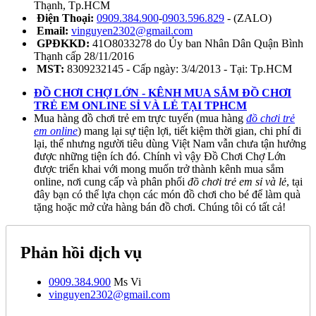
Thạnh, Tp.HCM
Điện Thoại:
0909.384.900
-
0903.596.829
- (ZALO)
Email:
vinguyen2302@gmail.com
GPĐKKD:
41O8033278 do Ủy ban Nhân Dân Quận Bình
Thạnh cấp 28/11/2016
MST:
8309232145 - Cấp ngày: 3/4/2013 - Tại: Tp.HCM
ĐỒ CHƠI CHỢ LỚN - KÊNH MUA SẮM ĐỒ CHƠI
TRẺ EM ONLINE SỈ VÀ LẺ TẠI TPHCM
Mua hàng đồ chơi trẻ em trực tuyến (mua hàng
đồ chơi trẻ
em online
) mang lại sự tiện lợi, tiết kiệm thời gian, chi phí đi
lại, thế nhưng người tiêu dùng Việt Nam vẫn chưa tận hưởng
được những tiện ích đó. Chính vì vậy Đồ Chơi Chợ Lớn
được triển khai với mong muốn trở thành kênh mua sắm
online, nơi cung cấp và phân phối
đồ chơi trẻ em sỉ và lẻ
, tại
đây bạn có thể lựa chọn các món đồ chơi cho bé để làm quà
tặng hoặc mở cửa hàng bán đồ chơi. Chúng tôi có tất cả!
Phản hồi dịch vụ
0909.384.900
Ms Vi
vinguyen2302@gmail.com