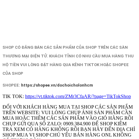
SHOP CÓ ĐĂNG BÁN CÁC SẢN PHẨM CỦA SHOP TRÊN CÁC SÀN
THƯƠNG MẠI ĐIỆN TỬ. KHÁCH TỈNH CÓ NHU CẦU MUA HÀNG THU
HỘ TIỀN VUI LÒNG ĐẶT HÀNG QUA KÊNH TIKTOK HOẶC SHOPEE
CỦA SHOP
SHOPEE:
https://shopee.vn/dochoicholonhcm
TIK TOK:
https://vt.tiktok.com/ZMr3CfaAR/?page=TikTokShop
ĐỐI VỚI KHÁCH HÀNG MUA TẠI SHOP CÁC SẢN PHẨM
TRÊN WEBSITE: VUI LÒNG CHỤP ẢNH SẢN PHẨM CẦN
MUA HOẶC THÊM CÁC SẢN PHẨM VÀO GIỎ HÀNG RỒI
CHỤP GỬI QUA SỐ ZALO: 0909.384.900 ĐỂ SHOP KIÊM
TRA XEM CÓ HÀNG KHÔNG RỒI BẠN HÃY ĐẾN ĐỊA CHỈ
SHOP MUA VI SHOP CHỦ YẾU BÁN HÀNG ONL KHÔNG