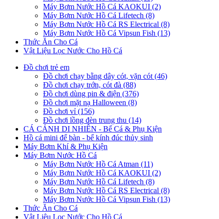
Máy Bơm Nước Hồ Cá KAOKUI (2)
Máy Bơm Nước Hồ Cá Lifetech (8)
Máy Bơm Nước Hồ Cá RS Electrical (8)
Máy Bơm Nước Hồ Cá Vipsun Fish (13)
Thức Ăn Cho Cá
Vật Liệu Lọc Nước Cho Hồ Cá
Đồ chơi trẻ em
Đồ chơi chạy bằng dây cót, vặn cót (46)
Đồ chơi chạy trớn, cót đà (88)
Đồ chơi dùng pin & điện (376)
Đồ chơi mặt nạ Halloween (8)
Đồ chơi vỉ (156)
Đồ chơi lồng đèn trung thu (14)
CÁ CẢNH DI NHIÊN - Bể Cá & Phụ Kiện
Hồ cá mini để bàn - bể kính đúc thủy sinh
Máy Bơm Khí & Phụ Kiện
Máy Bơm Nước Hồ Cá
Máy Bơm Nước Hồ Cá Atman (11)
Máy Bơm Nước Hồ Cá KAOKUI (2)
Máy Bơm Nước Hồ Cá Lifetech (8)
Máy Bơm Nước Hồ Cá RS Electrical (8)
Máy Bơm Nước Hồ Cá Vipsun Fish (13)
Thức Ăn Cho Cá
Vật Liệu Lọc Nước Cho Hồ Cá