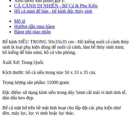
Xem thêm Sản phẩm gợi ý:
CÁ CẢNH DI NHIÊN - Bể Cá & Phụ Kiện
Hồ cá mini để bàn - bể kính đúc thủy sinh
Mô tả
Hướng dẫn mua hàng
Bảng phí giao nhận
Bể kính SIÊU TRONG 50x33x35 cm - Hô kiếng nuôi cá cảnh thủy
sinh là loại phụ kiện dùng để nuôi cá cảnh, làm bể thủy sinh mini,
hồ kiếng để bàn mini, hồ cá văn phòng.
Xuất Xứ: Trung Quốc
Kích thước: hồ cá siêu trong size 50 x 33 x 35 cm.
Trọng lượng sản phẩm: 11000 gram
Đặc điểm: sử dụng kính siêu trong dày 5mm cắt mài vi tinh tinh tế,
dán dấu keo đẹp.
Bể cá mặt hở trên bề mặt linh hoạt cho lắp đặt các phụ kiện như
đèn, máy lọc, lọc vi sinh hoặc lọc thác.