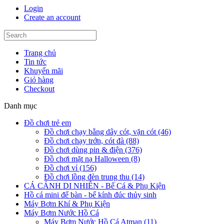
Login
Create an account
Trang chủ
Tin tức
Khuyến mãi
Giỏ hàng
Checkout
Danh mục
Đồ chơi trẻ em
Đồ chơi chạy bằng dây cót, vặn cót (46)
Đồ chơi chạy trớn, cót đà (88)
Đồ chơi dùng pin & điện (376)
Đồ chơi mặt nạ Halloween (8)
Đồ chơi vỉ (156)
Đồ chơi lồng đèn trung thu (14)
CÁ CẢNH DI NHIÊN - Bể Cá & Phụ Kiện
Hồ cá mini để bàn - bể kính đúc thủy sinh
Máy Bơm Khí & Phụ Kiện
Máy Bơm Nước Hồ Cá
Máy Bơm Nước Hồ Cá Atman (11)